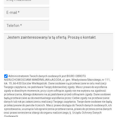
Administratorem Twoich danych osobowych jest BIURO OBROTU
NIERUCHOMOŚCIAMI MAKSYMILIAN ŁAGODA, ul. gen. Władysława Sikorskiego, nr 111,
lok. 19, 66-400 Gorzów Wielkopolski. Dane osobowe są przetwarzane w celu realizacji
Twojego zapytania, na podstawie Twojej dobrowolnej zgody. Masz prawo do wycofania
zgody w dowolnym momencie, przy czym cofnięcie zgody nie ma wpływu na zgodność
przetwarzania, którego dokonano na jej podstawie przed cofnięciem zgody. Dane osobowe
będą przetwarzane aż do ewentualnego wycofania przez Ciebie zgody na przetwarzanie
danych lub rok po zakończeniu realizacji Twojego zapytania. Twoje dane osobowe nie będą
przekazywane do państw trzecich. Masz prawo dostępu do Twoich danych osobowych, ich
sprostowania, usunięcia lub ograniczenia przetwarzania, prawo do przenoszenia danych
oraz prawo wniesienia skargi do organu nadzorczego, tj. Urzędu Ochrony Danych
Osobowych