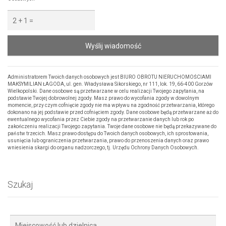
Wyślij wiadomość
Administratorem Twoich danych osobowych jest BIURO OBROTU NIERUCHOMOŚCIAMI
MAKSYMILIAN ŁAGODA, ul. gen. Władysława Sikorskiego, nr 111, lok. 19, 66-400 Gorzów
Wielkopolski. Dane osobowe są przetwarzane w celu realizacji Twojego zapytania, na
podstawie Twojej dobrowolnej zgody. Masz prawo do wycofania zgody w dowolnym
momencie, przy czym cofnięcie zgody nie ma wpływu na zgodność przetwarzania, którego
dokonano na jej podstawie przed cofnięciem zgody. Dane osobowe będą przetwarzane aż do
ewentualnego wycofania przez Ciebie zgody na przetwarzanie danych lub rok po
zakończeniu realizacji Twojego zapytania. Twoje dane osobowe nie będą przekazywane do
państw trzecich. Masz prawo dostępu do Twoich danych osobowych, ich sprostowania,
usunięcia lub ograniczenia przetwarzania, prawo do przenoszenia danych oraz prawo
wniesienia skargi do organu nadzorczego, tj. Urzędu Ochrony Danych Osobowych.
Szukaj