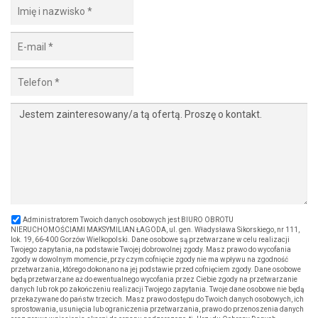
Administratorem Twoich danych osobowych jest BIURO OBROTU
NIERUCHOMOŚCIAMI MAKSYMILIAN ŁAGODA, ul. gen. Władysława Sikorskiego, nr 111,
lok. 19, 66-400 Gorzów Wielkopolski. Dane osobowe są przetwarzane w celu realizacji
Twojego zapytania, na podstawie Twojej dobrowolnej zgody. Masz prawo do wycofania
zgody w dowolnym momencie, przy czym cofnięcie zgody nie ma wpływu na zgodność
przetwarzania, którego dokonano na jej podstawie przed cofnięciem zgody. Dane osobowe
będą przetwarzane aż do ewentualnego wycofania przez Ciebie zgody na przetwarzanie
danych lub rok po zakończeniu realizacji Twojego zapytania. Twoje dane osobowe nie będą
przekazywane do państw trzecich. Masz prawo dostępu do Twoich danych osobowych, ich
sprostowania, usunięcia lub ograniczenia przetwarzania, prawo do przenoszenia danych