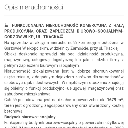
Opis nieruchomości
🏭
FUNKCJONALNA NIERUCHOMOŚĆ KOMERCYJNA Z HALĄ
PRODUKCYJNĄ ORAZ ZAPLECZEM BIUROWO–SOCJALNYM-
GORZÓW WLKP., UL. TKACKA
🏭
Na sprzedaż atrakcyjna nieruchomość komercyjna położona w
Gorzowie Wielkopolskim, w dzielnicy Zamoście, przy ul. Tkackiej.
Obiekt doskonale sprawdzi się pod działalność produkcyjną,
magazynową, usługową, logistyczną lub jako siedziba firmy z
pełnym zapleczem biurowym i socjalnym.
Nieruchomość zlokalizowana jest w dobrze skomunikowanej
części miasta, z dogodnym dojazdem zarówno dla samochodów
osobowych, jak i dostawczych. W najbliższym otoczeniu znajdują
się obiekty o funkcji produkcyjno–usługowej, magazynowej oraz
zabudowa mieszkaniowa.
Całość posadowiona jest na działce o powierzchni ok.
1679 m²
,
teren jest ogrodzony, zagospodarowany oraz utwardzony kostką
betonową.
Budynek biurowo–socjalny
Funkcjonalny budynek biurowo–socjalny o powierzchni użytkowej