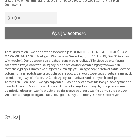
oraz prawo wniesienia skargi do organu nadzorczego, tj. Urzędu Ochrony Danych
Osobowych
Wyślij wiadomość
Administratorem Twoich danych osobowych jest BIURO OBROTU NIERUCHOMOŚCIAMI
MAKSYMILIAN ŁAGODA, ul. gen. Władysława Sikorskiego, nr 111, lok. 19, 66-400 Gorzów
Wielkopolski. Dane osobowe są przetwarzane w celu realizacji Twojego zapytania, na
podstawie Twojej dobrowolnej zgody. Masz prawo do wycofania zgody w dowolnym
momencie, przy czym cofnięcie zgody nie ma wpływu na zgodność przetwarzania, którego
dokonano na jej podstawie przed cofnięciem zgody. Dane osobowe będą przetwarzane aż do
ewentualnego wycofania przez Ciebie zgody na przetwarzanie danych lub rok po
zakończeniu realizacji Twojego zapytania. Twoje dane osobowe nie będą przekazywane do
państw trzecich. Masz prawo dostępu do Twoich danych osobowych, ich sprostowania,
usunięcia lub ograniczenia przetwarzania, prawo do przenoszenia danych oraz prawo
wniesienia skargi do organu nadzorczego, tj. Urzędu Ochrony Danych Osobowych.
Szukaj