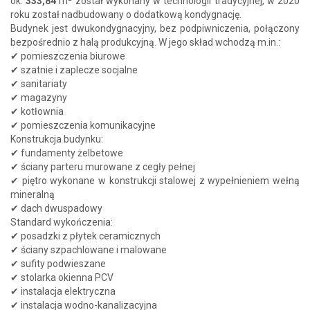
ok.
333,84
m² został wykonany w technologii tradycyjnej, w 2020
roku został nadbudowany o dodatkową kondygnację.
Budynek jest dwukondygnacyjny, bez podpiwniczenia, połączony
bezpośrednio z halą produkcyjną. W jego skład wchodzą m.in.:
✔ pomieszczenia biurowe
✔ szatnie i zaplecze socjalne
✔ sanitariaty
✔ magazyny
✔ kotłownia
✔ pomieszczenia komunikacyjne
Konstrukcja budynku:
✔ fundamenty żelbetowe
✔ ściany parteru murowane z cegły pełnej
✔ piętro wykonane w konstrukcji stalowej z wypełnieniem wełną
mineralną
✔ dach dwuspadowy
Standard wykończenia:
✔ posadzki z płytek ceramicznych
✔ ściany szpachlowane i malowane
✔ sufity podwieszane
✔ stolarka okienna PCV
✔ instalacja elektryczna
✔ instalacja wodno-kanalizacyjna