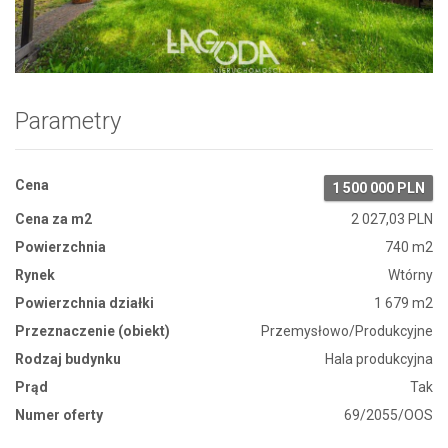
Zdjęcie 1
Parametry
Cena
1 500 000 PLN
Cena za m2
2 027,03 PLN
Powierzchnia
740 m2
Rynek
Wtórny
Powierzchnia działki
1 679 m2
Przeznaczenie (obiekt)
Przemysłowo/Produkcyjne
Rodzaj budynku
Hala produkcyjna
Prąd
Tak
Numer oferty
69/2055/OOS