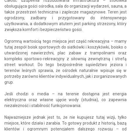
Całość uzupełnia rozbudowana infrastruktura – stołówka
obsługująca gości ośrodka, sala do organizacji wydarzeń, sauna, a
także przestrzeń techniczna i zaplecze magazynowe. Teren jest
ogrodzony, zadbany i przygotowany do intensywnego
użytkowania, a dodatkowym atutem jest parking strzeżony, który
zwiększa komfort i bezpieczeństwo gości.
Ogromną wartością tego miejsca jest część rekreacyjna – mamy
tutaj zespół boisk sportowych do siatkówki i koszykówki, boisko o
utwardzonej nawierzchni, plac zabaw z trampolinami oraz
kompleks sportowo-rekreacyjny z siłownią zewnętrzną i strefą
street workout. Do tego bezpośrednie sąsiedztwo jeziora i
terenów leśnych sprawia, że ośrodek naturalnie wpisuje się w
potrzeby zarówno klientów indywidualnych, jak i zorganizowanych
grup.
Jeśli chodzi o media – na terenie dostępna jest energia
elektryczna oraz własne ujęcie wody (studnia), co zapewnia
niezależność i stabilność funkcjonowania.
Najważniejsze jednak jest to, że nie kupujesz tutaj wizji, tylko
miejsce, które działa i zarabia. To gotowy produkt z historią, bazą
klientów i ogromnym potencjałem dalszego rozwoju – od