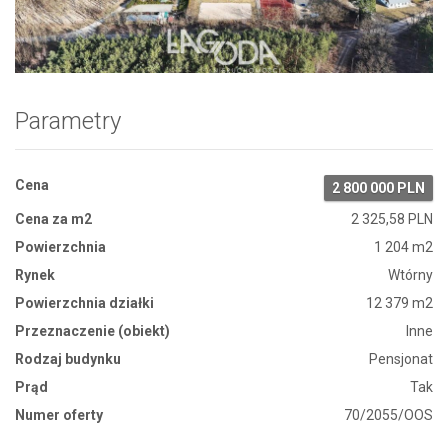
Zdjęcie 1
Parametry
Cena
2 800 000 PLN
Cena za m2
2 325,58 PLN
Powierzchnia
1 204 m2
Rynek
Wtórny
Powierzchnia działki
12 379 m2
Przeznaczenie (obiekt)
Inne
Rodzaj budynku
Pensjonat
Prąd
Tak
Numer oferty
70/2055/OOS