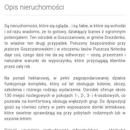
Opis nieruchomości
Są nieruchomości, które się ogląda… i są takie, w które się wchodzi
i od razu wiadomo, że to gotowy, działający biznes z ogromnym
potencjałem. Ten ośrodek w Goszczanowie, w gminie Drezdenko,
to właśnie ten drugi przypadek. Położony bezpośrednio przy
jeziorze Goszczanowskim i w otoczeniu lasów Puszcza Notecka
daje coś, czego dziś nie da się odtworzyć – ciszę, przestrzeń i
naturalne warunki do wypoczynku, które przyciągają klientów
przez cały rok.
Na ponad hektarowej, w pełni zagospodarowanej działce
funkcjonuje kompleks, który od lat obsługuje kolonie, obozy,
szkolenia i różnego rodzaju wydarzenia. Ośrodek oferuje około
130 miejsc noclegowych w pokojach 1-, 2-, 3- i 4-osobowych, co
pozwala na komfortową obsługę większych grup. Do dyspozycji
gości są również cztery w pełni wyposażone domki letniskowe,
które świetnie sprawdzają się przy pobytach rodzinnych lub w
sezonie letnim.