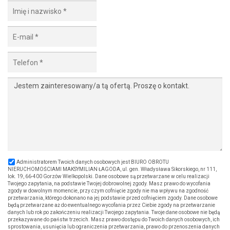
Administratorem Twoich danych osobowych jest BIURO OBROTU
NIERUCHOMOŚCIAMI MAKSYMILIAN ŁAGODA, ul. gen. Władysława Sikorskiego, nr 111,
lok. 19, 66-400 Gorzów Wielkopolski. Dane osobowe są przetwarzane w celu realizacji
Twojego zapytania, na podstawie Twojej dobrowolnej zgody. Masz prawo do wycofania
zgody w dowolnym momencie, przy czym cofnięcie zgody nie ma wpływu na zgodność
przetwarzania, którego dokonano na jej podstawie przed cofnięciem zgody. Dane osobowe
będą przetwarzane aż do ewentualnego wycofania przez Ciebie zgody na przetwarzanie
danych lub rok po zakończeniu realizacji Twojego zapytania. Twoje dane osobowe nie będą
przekazywane do państw trzecich. Masz prawo dostępu do Twoich danych osobowych, ich
sprostowania, usunięcia lub ograniczenia przetwarzania, prawo do przenoszenia danych