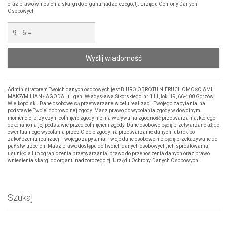
oraz prawo wniesienia skargi do organu nadzorczego, tj. Urzędu Ochrony Danych
Osobowych
Wyślij wiadomość
Administratorem Twoich danych osobowych jest BIURO OBROTU NIERUCHOMOŚCIAMI
MAKSYMILIAN ŁAGODA, ul. gen. Władysława Sikorskiego, nr 111, lok. 19, 66-400 Gorzów
Wielkopolski. Dane osobowe są przetwarzane w celu realizacji Twojego zapytania, na
podstawie Twojej dobrowolnej zgody. Masz prawo do wycofania zgody w dowolnym
momencie, przy czym cofnięcie zgody nie ma wpływu na zgodność przetwarzania, którego
dokonano na jej podstawie przed cofnięciem zgody. Dane osobowe będą przetwarzane aż do
ewentualnego wycofania przez Ciebie zgody na przetwarzanie danych lub rok po
zakończeniu realizacji Twojego zapytania. Twoje dane osobowe nie będą przekazywane do
państw trzecich. Masz prawo dostępu do Twoich danych osobowych, ich sprostowania,
usunięcia lub ograniczenia przetwarzania, prawo do przenoszenia danych oraz prawo
wniesienia skargi do organu nadzorczego, tj. Urzędu Ochrony Danych Osobowych.
Szukaj