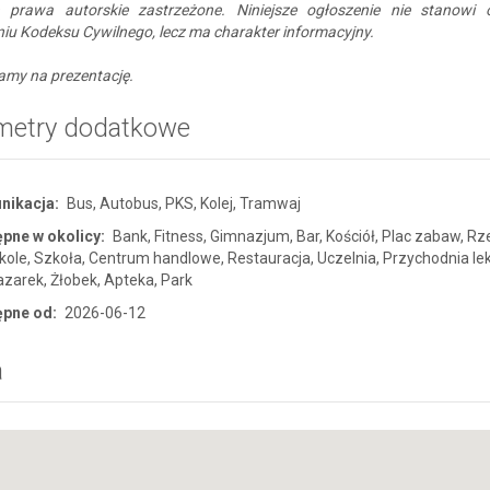
e prawa autorskie zastrzeżone. Niniejsze ogłoszenie nie stanowi 
iu Kodeksu Cywilnego, lecz ma charakter informacyjny.
amy na prezentację.
metry dodatkowe
nikacja:
Bus, Autobus, PKS, Kolej, Tramwaj
pne w okolicy:
Bank, Fitness, Gimnazjum, Bar, Kościół, Plac zabaw, Rz
ole, Szkoła, Centrum handlowe, Restauracja, Uczelnia, Przychodnia le
azarek, Żłobek, Apteka, Park
ępne od:
2026-06-12
a