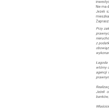
inwesty
Nie ma d
Jeżeli 
mieszkan
Zaprasza
Przy zak
prawnyc
nierucho
z podatk
obowiąz
wykonani
Łagoda 
wtórny c
agencji
prawnym
Realiza
Jeżeli 
banków,
Właścici