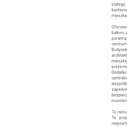
stałego
kuchenn
mieszka
Oferowa
balkon, 
poranną
centrum
Budynek
archite
mieszka
prezentu
Dodatk
central
wszystk
zapewnio
bezpie
monitor
To nieru
To pro
niepowt