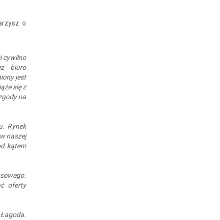
arzysz o
i cywilno
ez biuro
iony jest
ąże się z
zgody na
u. Rynek
 w naszej
od kątem
nsowego.
ć oferty
n Łagoda.