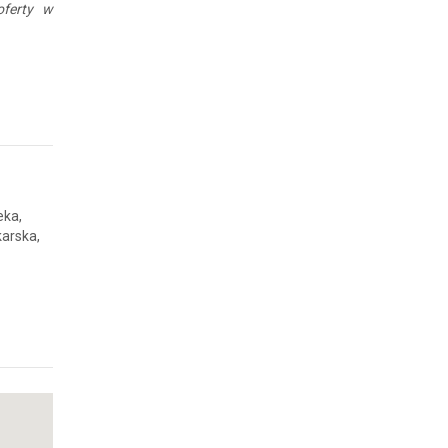
oferty w
eka,
karska,