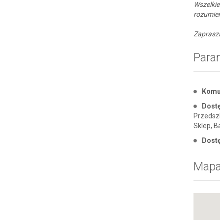
Wszelki
rozumien
Zaprasz
Para
Komu
Dostę
Przedszk
Sklep, B
Dost
Map