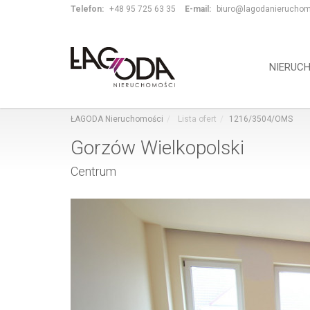
Telefon:
+48 95 725 63 35
E-mail:
biuro@lagodanieruchom
NIERUC
ŁAGODA Nieruchomości
Lista ofert
1216/3504/OMS
Gorzów Wielkopolski
Centrum