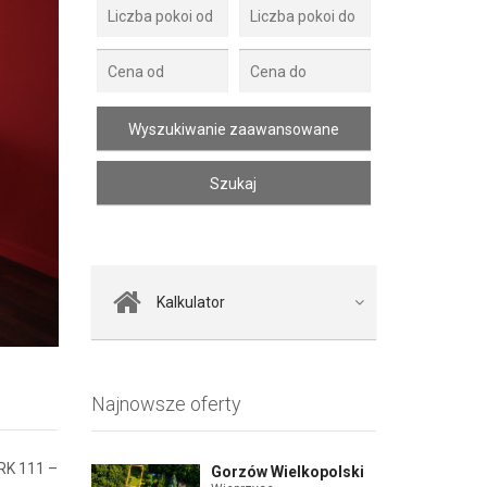
Zdjęcie 2
Kalkulator
Najnowsze oferty
K 111 –
Gorzów Wielkopolski