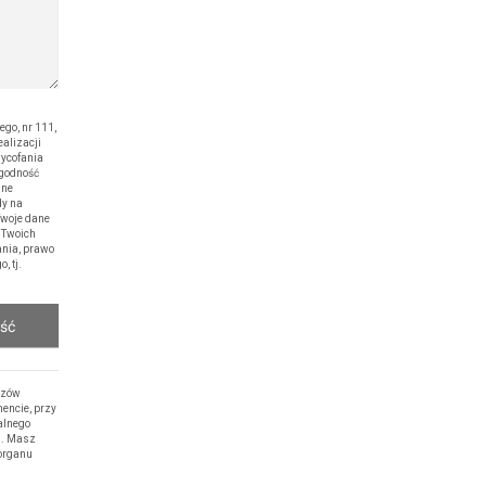
o, nr 111,
alizacji
wycofania
zgodność
ane
dy na
Twoje dane
 Twoich
ania, prawo
, tj.
ość
rzów
encie, przy
alnego
h. Masz
 organu