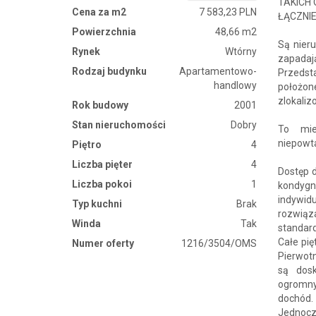
TAKICH 
Cena za m2
7 583,23 PLN
ŁĄCZNI
Powierzchnia
48,66 m2
Są nieru
Rynek
Wtórny
zapadają
Rodzaj budynku
Apartamentowo-
Przeds
handlowy
położon
zlokali
Rok budowy
2001
Stan nieruchomości
Dobry
To mie
niepowt
Piętro
4
Liczba pięter
4
Dostęp d
Liczba pokoi
1
kondygn
indywidu
Typ kuchni
Brak
rozwią
Winda
Tak
standar
Całe pię
Numer oferty
1216/3504/OMS
Pierwotn
są dos
ogromny
dochód.
Jednocze