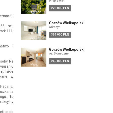
Wieprzyce
225 000 PLN
 emocje i
Gorzów Wielkopolski
,66 m²,
Górczyn
ark 111,
399 000 PLN
ństwo i
Gorzów Wielkopolski
os. Słoneczne
soby. Na
240 000 PLN
wpisaniu
ej. Takie
ykane w
31-90 m2.
ieszkania
ego. To
rakcyjny
ejsce do