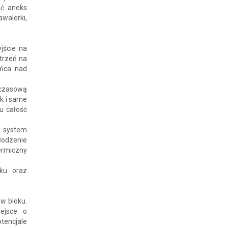
ać aneks
walerki,
jście na
strzeń na
ońca nad
dczasową
k i same
u całość
 system
łodzenie
ermiczny
ku oraz
w bloku.
ejsce o
tencjale