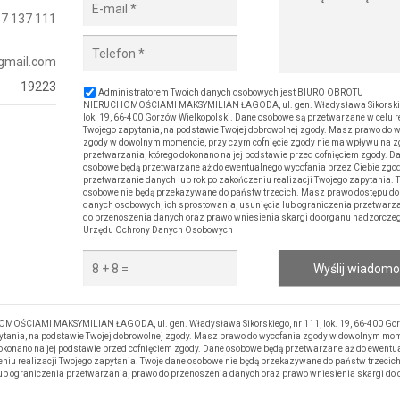
7 137 111
gmail.com
19223
Administratorem Twoich danych osobowych jest BIURO OBROTU
NIERUCHOMOŚCIAMI MAKSYMILIAN ŁAGODA, ul. gen. Władysława Sikorskieg
lok. 19, 66-400 Gorzów Wielkopolski. Dane osobowe są przetwarzane w celu re
Twojego zapytania, na podstawie Twojej dobrowolnej zgody. Masz prawo do 
zgody w dowolnym momencie, przy czym cofnięcie zgody nie ma wpływu na 
przetwarzania, którego dokonano na jej podstawie przed cofnięciem zgody. D
osobowe będą przetwarzane aż do ewentualnego wycofania przez Ciebie zgo
przetwarzanie danych lub rok po zakończeniu realizacji Twojego zapytania. 
osobowe nie będą przekazywane do państw trzecich. Masz prawo dostępu do
danych osobowych, ich sprostowania, usunięcia lub ograniczenia przetwarz
do przenoszenia danych oraz prawo wniesienia skargi do organu nadzorczego
Urzędu Ochrony Danych Osobowych
Wyślij wiadom
OŚCIAMI MAKSYMILIAN ŁAGODA, ul. gen. Władysława Sikorskiego, nr 111, lok. 19, 66-400 Go
pytania, na podstawie Twojej dobrowolnej zgody. Masz prawo do wycofania zgody w dowolnym mom
okonano na jej podstawie przed cofnięciem zgody. Dane osobowe będą przetwarzane aż do ewentu
eniu realizacji Twojego zapytania. Twoje dane osobowe nie będą przekazywane do państw trzecic
lub ograniczenia przetwarzania, prawo do przenoszenia danych oraz prawo wniesienia skargi do