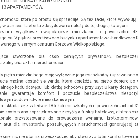
OFERT NIE MA NA LOKALNYM RYNKU!
E 13 APARTAMENTÓW.
chomości, które po prostu się sprzedaje. Są też takie, które wywołują
 w pamięć. Ta oferta zdecydowanie należy do tej drugiej kategorii.
tawiam wyjątkowe dwupokojowe mieszkanie o powierzchni 48
ego na IV piętrze prestiżowego budynku apartamentowo-handlowego P
zowanego w samym centrum Gorzowa Wielkopolskiego.
jsce stworzone dla osób ceniących prywatność, bezpiecze
arzalny charakter nieruchomości.
o piętra mieszkalnego mają wyłącznie jego mieszkańcy i uprawnione o
ację można dostać się windą, która dojeżdża na piętro dopiero po 
alnego kodu dostępu, lub klatką schodową przy użyciu karty dostępow
zanie gwarantuje komfort i poczucie bezpieczeństwa niespot
dowym budownictwie mieszkaniowym.
tro składa się z zaledwie 18 lokali mieszkalnych o powierzchniach od 
ie zostało ono zaprojektowane z myślą o funkcji hotelowej, dlatego m
konale przystosowane do prowadzenia wynajmu krótkoterminow
 atut dla inwestorów poszukujących nieruchomości generującej at
śnie nic nie stoi na przeszkodzie, aby stworzyć tutaj komfortowe mi