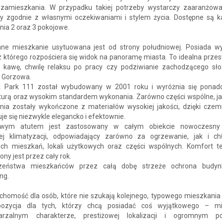
 zamieszkania. W przypadku takiej potrzeby wystarczy zaaranżow
y zgodnie z własnymi oczekiwaniami i stylem życia. Dostępne są ka
nia 2 oraz 3 pokojowe.
ne mieszkanie usytuowana jest od strony południowej. Posiada wy
z którego rozpościera się widok na panoramę miasta. To idealna prze
 kawę, chwilę relaksu po pracy czy podziwianie zachodzącego sł
 Gorzowa.
 Park 111 został wybudowany w 2001 roku i wyróżnia się pona
kturą oraz wysokim standardem wykonania. Zarówno części wspólne, ja
nia zostały wykończone z materiałów wysokiej jakości, dzięki czem
je się niezwykle elegancko i efektownie.
owym atutem jest zastosowany w całym obiekcie nowoczesny
nej klimatyzacji, odpowiadający zarówno za ogrzewanie, jak i ch
ich mieszkań, lokali użytkowych oraz części wspólnych. Komfort t
ny jest przez cały rok.
czeństwa mieszkańców przez całą dobę strzeże ochrona budyn
ing.
chomość dla osób, które nie szukają kolejnego, typowego mieszkania 
pozycja dla tych, którzy chcą posiadać coś wyjątkowego – mi
arzalnym charakterze, prestiżowej lokalizacji i ogromnym po