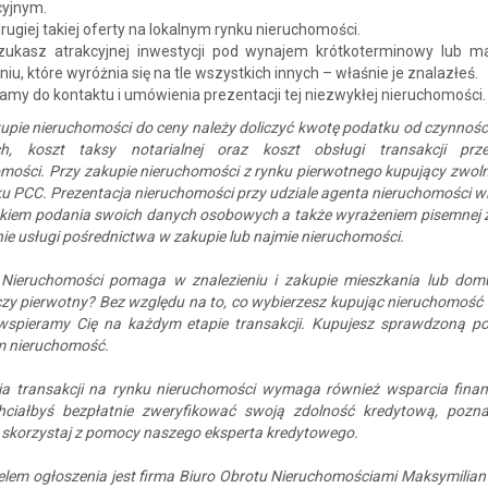
cyjnym.
rugiej takiej oferty na lokalnym rynku nieruchomości.
szukasz atrakcyjnej inwestycji pod wynajem krótkoterminowy lub m
iu, które wyróżnia się na tle wszystkich innych – właśnie je znalazłeś.
my do kontaktu i umówienia prezentacji tej niezwykłej nieruchomości.
upie nieruchomości do ceny należy doliczyć kwotę podatku od czynnośc
h, koszt taksy notarialnej oraz koszt obsługi transakcji prz
mości. Przy zakupie nieruchomości z rynku pierwotnego kupujący zwoln
u PCC. Prezentacja nieruchomości przy udziale agenta nieruchomości wi
kiem podania swoich danych osobowych a także wyrażeniem pisemnej 
e usługi pośrednictwa w zakupie lub najmie nieruchomości.
Nieruchomości pomaga w znalezieniu i zakupie mieszkania lub dom
zy pierwotny? Bez względu na to, co wybierzesz kupując nieruchomość
 wspieramy Cię na każdym etapie transakcji. Kupujesz sprawdzoną p
 nieruchomość.
cja transakcji na rynku nieruchomości wymaga również wsparcia fina
chciałbyś bezpłatnie zweryfikować swoją zdolność kredytową, pozna
 skorzystaj z pomocy naszego eksperta kredytowego.
elem ogłoszenia jest firma Biuro Obrotu Nieruchomościami Maksymilia