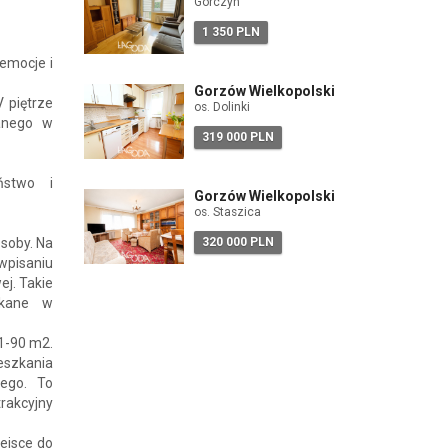
Górczyn
1 350 PLN
 emocje i
Gorzów Wielkopolski
 piętrze
os. Dolinki
wanego w
319 000 PLN
ństwo i
Gorzów Wielkopolski
os. Staszica
soby. Na
320 000 PLN
wpisaniu
ej. Takie
ykane w
31-90 m2.
ieszkania
ego. To
rakcyjny
ejsce do