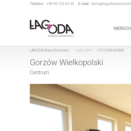
Telefon:
+48 95 725 63 35
E-mail:
biuro@lagodanieruchom
NIERUC
ŁAGODA Nieruchomości
Lista ofert
1217/3504/OMS
Gorzów Wielkopolski
Centrum