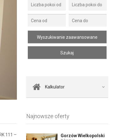
Zdjęcie 2
Kalkulator
Najnowsze oferty
K 111 –
Gorzów Wielkopolski