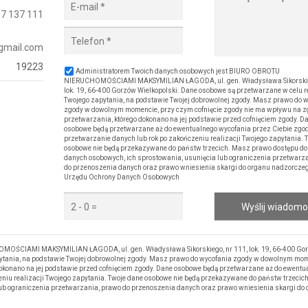
7 137 111
gmail.com
19223
Administratorem Twoich danych osobowych jest BIURO OBROTU
NIERUCHOMOŚCIAMI MAKSYMILIAN ŁAGODA, ul. gen. Władysława Sikorskieg
lok. 19, 66-400 Gorzów Wielkopolski. Dane osobowe są przetwarzane w celu re
Twojego zapytania, na podstawie Twojej dobrowolnej zgody. Masz prawo do 
zgody w dowolnym momencie, przy czym cofnięcie zgody nie ma wpływu na 
przetwarzania, którego dokonano na jej podstawie przed cofnięciem zgody. D
osobowe będą przetwarzane aż do ewentualnego wycofania przez Ciebie zgo
przetwarzanie danych lub rok po zakończeniu realizacji Twojego zapytania. 
osobowe nie będą przekazywane do państw trzecich. Masz prawo dostępu do
danych osobowych, ich sprostowania, usunięcia lub ograniczenia przetwarz
do przenoszenia danych oraz prawo wniesienia skargi do organu nadzorczego
Urzędu Ochrony Danych Osobowych
Wyślij wiadom
OŚCIAMI MAKSYMILIAN ŁAGODA, ul. gen. Władysława Sikorskiego, nr 111, lok. 19, 66-400 Go
pytania, na podstawie Twojej dobrowolnej zgody. Masz prawo do wycofania zgody w dowolnym mom
okonano na jej podstawie przed cofnięciem zgody. Dane osobowe będą przetwarzane aż do ewentu
eniu realizacji Twojego zapytania. Twoje dane osobowe nie będą przekazywane do państw trzecic
lub ograniczenia przetwarzania, prawo do przenoszenia danych oraz prawo wniesienia skargi do