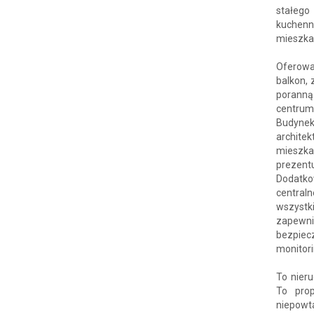
stałego
kuchenn
mieszka
Oferowa
balkon, 
poranną
centrum
Budynek
archite
mieszka
prezentu
Dodatk
central
wszystk
zapewnio
bezpie
monitor
To nieru
To pro
niepowt