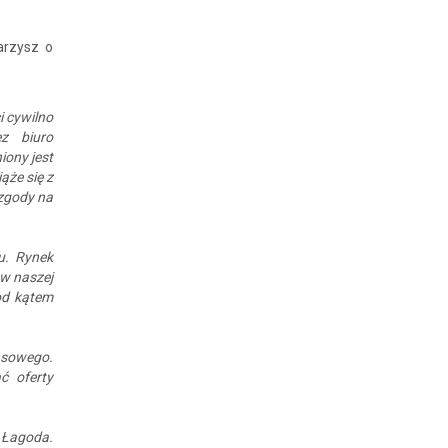
arzysz o
i cywilno
ez biuro
iony jest
ąże się z
zgody na
u. Rynek
 w naszej
od kątem
nsowego.
ć oferty
n Łagoda.