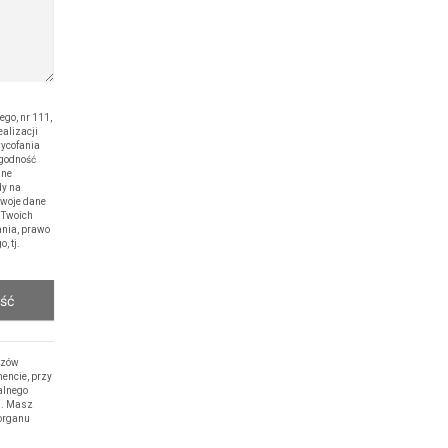
o, nr 111,
alizacji
wycofania
zgodność
ane
dy na
Twoje dane
 Twoich
ania, prawo
, tj.
ość
rzów
encie, przy
alnego
h. Masz
 organu