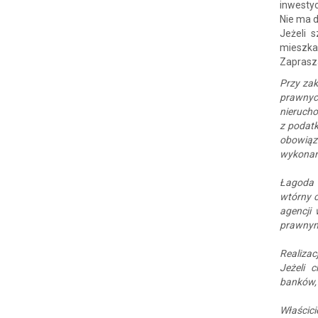
inwesty
Nie ma d
Jeżeli 
mieszkan
Zaprasza
Przy zak
prawnyc
nierucho
z podatk
obowiąz
wykonani
Łagoda 
wtórny c
agencji
prawnym
Realiza
Jeżeli 
banków,
Właścici