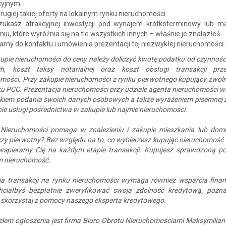
cyjnym.
rugiej takiej oferty na lokalnym rynku nieruchomości.
szukasz atrakcyjnej inwestycji pod wynajem krótkoterminowy lub m
iu, które wyróżnia się na tle wszystkich innych – właśnie je znalazłeś.
my do kontaktu i umówienia prezentacji tej niezwykłej nieruchomości.
upie nieruchomości do ceny należy doliczyć kwotę podatku od czynnośc
h, koszt taksy notarialnej oraz koszt obsługi transakcji prz
mości. Przy zakupie nieruchomości z rynku pierwotnego kupujący zwoln
u PCC. Prezentacja nieruchomości przy udziale agenta nieruchomości wi
kiem podania swoich danych osobowych a także wyrażeniem pisemnej 
e usługi pośrednictwa w zakupie lub najmie nieruchomości.
Nieruchomości pomaga w znalezieniu i zakupie mieszkania lub dom
zy pierwotny? Bez względu na to, co wybierzesz kupując nieruchomość
 wspieramy Cię na każdym etapie transakcji. Kupujesz sprawdzoną p
 nieruchomość.
cja transakcji na rynku nieruchomości wymaga również wsparcia fina
chciałbyś bezpłatnie zweryfikować swoją zdolność kredytową, pozna
 skorzystaj z pomocy naszego eksperta kredytowego.
elem ogłoszenia jest firma Biuro Obrotu Nieruchomościami Maksymilia