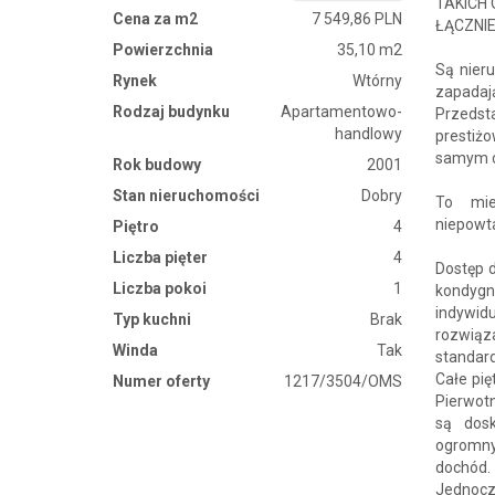
TAKICH 
Cena za m2
7 549,86 PLN
ŁĄCZNI
Powierzchnia
35,10 m2
Są nieru
Rynek
Wtórny
zapadają
Rodzaj budynku
Apartamentowo-
Przedst
handlowy
prestiż
samym c
Rok budowy
2001
Stan nieruchomości
Dobry
To mie
niepowt
Piętro
4
Liczba pięter
4
Dostęp d
Liczba pokoi
1
kondygn
indywidu
Typ kuchni
Brak
rozwią
Winda
Tak
standar
Całe pię
Numer oferty
1217/3504/OMS
Pierwotn
są dos
ogromny
dochód.
Jednocze