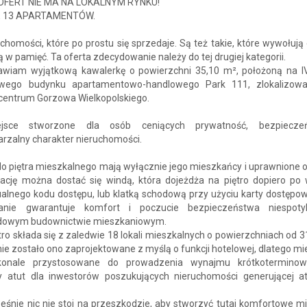
OFERT NIE MA NA LOKALNYM RYNKU!
E 13 APARTAMENTÓW.
chomości, które po prostu się sprzedaje. Są też takie, które wywołują
 w pamięć. Ta oferta zdecydowanie należy do tej drugiej kategorii.
awiam wyjątkową kawalerkę o powierzchni 35,10 m², położoną na IV
owego budynku apartamentowo-handlowego Park 111, zlokalizo
entrum Gorzowa Wielkopolskiego.
jsce stworzone dla osób ceniących prywatność, bezpiecze
arzalny charakter nieruchomości.
o piętra mieszkalnego mają wyłącznie jego mieszkańcy i uprawnione o
ację można dostać się windą, która dojeżdża na piętro dopiero po 
alnego kodu dostępu, lub klatką schodową przy użyciu karty dostępow
zanie gwarantuje komfort i poczucie bezpieczeństwa niespot
dowym budownictwie mieszkaniowym.
tro składa się z zaledwie 18 lokali mieszkalnych o powierzchniach od 
ie zostało ono zaprojektowane z myślą o funkcji hotelowej, dlatego m
konale przystosowane do prowadzenia wynajmu krótkoterminow
 atut dla inwestorów poszukujących nieruchomości generującej at
śnie nic nie stoi na przeszkodzie, aby stworzyć tutaj komfortowe mi