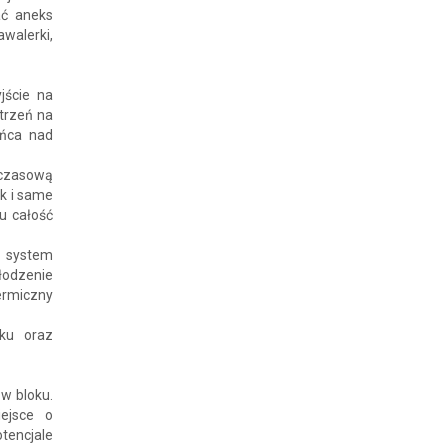
ać aneks
walerki,
jście na
strzeń na
ońca nad
dczasową
k i same
u całość
 system
łodzenie
ermiczny
ku oraz
w bloku.
ejsce o
tencjale