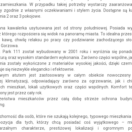
 zamieszkania. W przypadku takiej potrzeby wystarczy zaaranżow
y zgodnie z własnymi oczekiwaniami i stylem życia. Dostępne są ka
nia 2 oraz 3 pokojowe.
na kawalerka usytuowana jest od strony południowej. Posiada wy
z którego rozpościera się widok na panoramę miasta. To idealna prze
 kawę, chwilę relaksu po pracy czy podziwianie zachodzącego sł
 Gorzowa.
 Park 111 został wybudowany w 2001 roku i wyróżnia się pona
kturą oraz wysokim standardem wykonania. Zarówno części wspólne, ja
nia zostały wykończone z materiałów wysokiej jakości, dzięki czem
je się niezwykle elegancko i efektownie.
owym atutem jest zastosowany w całym obiekcie nowoczesny
nej klimatyzacji, odpowiadający zarówno za ogrzewanie, jak i ch
ich mieszkań, lokali użytkowych oraz części wspólnych. Komfort t
ny jest przez cały rok.
czeństwa mieszkańców przez całą dobę strzeże ochrona budyn
ing.
chomość dla osób, które nie szukają kolejnego, typowego mieszkania 
pozycja dla tych, którzy chcą posiadać coś wyjątkowego – mi
arzalnym charakterze, prestiżowej lokalizacji i ogromnym po