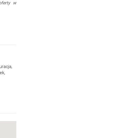
oferty w
uracja,
ek,