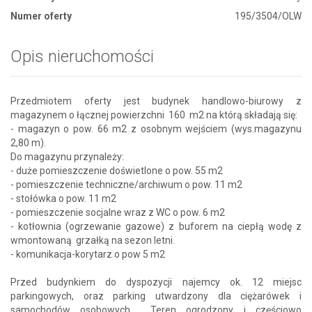
Numer oferty
195/3504/OLW
Opis nieruchomości
Przedmiotem oferty jest budynek handlowo-biurowy z
magazynem o łącznej powierzchni 160 m2 na którą składają się:
- magazyn o pow. 66 m2 z osobnym wejściem (wys.magazynu
2,80 m).
Do magazynu przynależy:
- duże pomieszczenie doświetlone o pow. 55 m2
- pomieszczenie techniczne/archiwum o pow. 11 m2
- stołówka o pow. 11 m2
- pomieszczenie socjalne wraz z WC o pow. 6 m2
- kotłownia (ogrzewanie gazowe) z buforem na ciepłą wodę z
wmontowaną grzałką na sezon letni.
- komunikacja-korytarz o pow 5 m2
Przed budynkiem do dyspozycji najemcy ok. 12 miejsc
parkingowych, oraz parking utwardzony dla ciężarówek i
samochodów osobowych Teren ogrodzony i częściowo