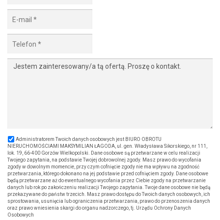
Administratorem Twoich danych osobowych jest BIURO OBROTU
NIERUCHOMOŚCIAMI MAKSYMILIAN ŁAGODA, ul. gen. Władysława Sikorskiego, nr 111,
lok. 19, 66-400 Gorzów Wielkopolski. Dane osobowe są przetwarzane w celu realizacji
Twojego zapytania, na podstawie Twojej dobrowolnej zgody. Masz prawo do wycofania
zgody w dowolnym momencie, przy czym cofnięcie zgody nie ma wpływu na zgodność
przetwarzania, którego dokonano na jej podstawie przed cofnięciem zgody. Dane osobowe
będą przetwarzane aż do ewentualnego wycofania przez Ciebie zgody na przetwarzanie
danych lub rok po zakończeniu realizacji Twojego zapytania. Twoje dane osobowe nie będą
przekazywane do państw trzecich. Masz prawo dostępu do Twoich danych osobowych, ich
sprostowania, usunięcia lub ograniczenia przetwarzania, prawo do przenoszenia danych
oraz prawo wniesienia skargi do organu nadzorczego, tj. Urzędu Ochrony Danych
Osobowych