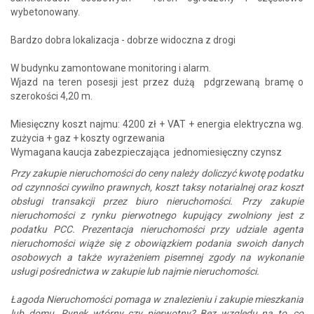
wybetonowany.
Bardzo dobra lokalizacja - dobrze widoczna z drogi
W budynku zamontowane monitoring i alarm.
Wjazd na teren posesji jest przez dużą pdgrzewaną bramę o
szerokości 4,20 m.
Miesięczny koszt najmu: 4200 zł + VAT + energia elektryczna wg.
zużycia + gaz + koszty ogrzewania
Wymagana kaucja zabezpieczająca jednomiesięczny czynsz
Przy zakupie nieruchomości do ceny należy doliczyć kwotę podatku
od czynności cywilno prawnych, koszt taksy notarialnej oraz koszt
obsługi transakcji przez biuro nieruchomości. Przy zakupie
nieruchomości z rynku pierwotnego kupujący zwolniony jest z
podatku PCC. Prezentacja nieruchomości przy udziale agenta
nieruchomości wiąże się z obowiązkiem podania swoich danych
osobowych a także wyrażeniem pisemnej zgody na wykonanie
usługi pośrednictwa w zakupie lub najmie nieruchomości.
Łagoda Nieruchomości pomaga w znalezieniu i zakupie mieszkania
lub domu. Rynek wtórny czy pierwotny? Bez względu na to, co