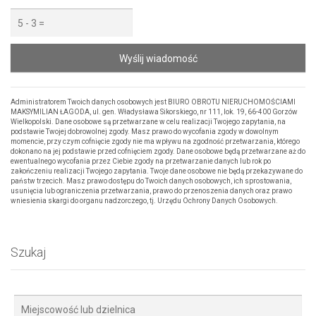
Wyślij wiadomość
Administratorem Twoich danych osobowych jest BIURO OBROTU NIERUCHOMOŚCIAMI
MAKSYMILIAN ŁAGODA, ul. gen. Władysława Sikorskiego, nr 111, lok. 19, 66-400 Gorzów
Wielkopolski. Dane osobowe są przetwarzane w celu realizacji Twojego zapytania, na
podstawie Twojej dobrowolnej zgody. Masz prawo do wycofania zgody w dowolnym
momencie, przy czym cofnięcie zgody nie ma wpływu na zgodność przetwarzania, którego
dokonano na jej podstawie przed cofnięciem zgody. Dane osobowe będą przetwarzane aż do
ewentualnego wycofania przez Ciebie zgody na przetwarzanie danych lub rok po
zakończeniu realizacji Twojego zapytania. Twoje dane osobowe nie będą przekazywane do
państw trzecich. Masz prawo dostępu do Twoich danych osobowych, ich sprostowania,
usunięcia lub ograniczenia przetwarzania, prawo do przenoszenia danych oraz prawo
wniesienia skargi do organu nadzorczego, tj. Urzędu Ochrony Danych Osobowych.
Szukaj