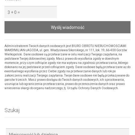
Wyślij wiadomość
Administratorem Twoich danych osobowych jest BIURO OBROTU NIERUCHOMOŚCIAMI
MAKSYMILIAN ŁAGODA, ul. gen. Władysława Sikorskiego, nr 111, lok. 19, 66-400 Gorzów
Wielkopolski. Dane osobowe są przetwarzane w celu realizacji Twojego zapytania, na
podstawie Twojej dobrowolnej zgody. Masz prawo do wycofania zgody w dowolnym
momencie, przy czym cofnięcie zgody nie ma wpływu na zgodność przetwarzania, którego
dokonano na jej podstawie przed cofnięciem zgody. Dane osobowe będą przetwarzane aż do
ewentualnego wycofania przez Ciebie zgody na przetwarzanie danych lub rok po
zakończeniu realizacji Twojego zapytania. Twoje dane osobowe nie będą przekazywane do
państw trzecich. Masz prawo dostępu do Twoich danych osobowych, ich sprostowania,
usunięcia lub ograniczenia przetwarzania, prawo do przenoszenia danych oraz prawo
wniesienia skargi do organu nadzorczego, tj. Urzędu Ochrony Danych Osobowych.
Szukaj