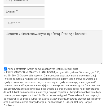
Administratorem Twoich danych osobowych jest BIURO OBROTU
NIERUCHOMOŚCIAMI MAKSYMILIAN ŁAGODA, ul. gen. Władysława Sikorskiego, nr 111,
lok. 19, 66-400 Gorzów Wielkopolski. Dane osobowe są przetwarzane w celu realizacji
Twojego zapytania, na podstawie Twojej dobrowolnej zgody. Masz prawo do wycofania
zgody w dowolnym momencie, przy czym cofnięcie zgody nie ma wpływu na zgodność
przetwarzania, którego dokonano na jej podstawie przed cofnięciem zgody. Dane osobowe
będą przetwarzane aż do ewentualnego wycofania przez Ciebie zgody na przetwarzanie
danych lub rok po zakończeniu realizacji Twojego zapytania. Twoje dane osobowe nie będą
przekazywane do państw trzecich. Masz prawo dostępu do Twoich danych osobowych, ich
sprostowania, usunięcia lub ograniczenia przetwarzania, prawo do przenoszenia danych
oraz prawo wniesienia skargi do organu nadzorczego, tj. Urzędu Ochrony Danych
Osobowych