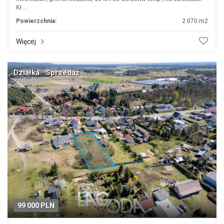
Kł…
Powierzchnia:
2 070 m2
Więcej
Działka · Sprzedaż
99 000 PLN