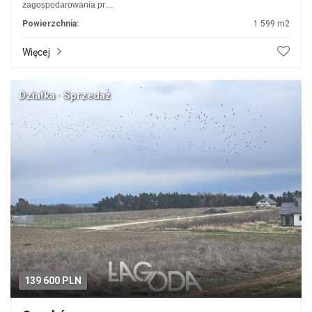
zagospodarowania pr…
Powierzchnia:
1 599 m2
Więcej
Działka · Sprzedaż
139 600 PLN