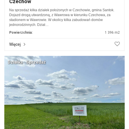
Czechów
Na sprzedaż kilka działek położonych w Czechowie, gmina Santok.
Dojazd drogą utwardzoną, z Wawrowa w kierunku Czechowa, za
stadionem w Wawrowie. W okolicy kilka zabudowań domów
jednorodzinnych. Dział…
Powierzchnia:
1 396 m2
Więcej
Działka · Sprzedaż