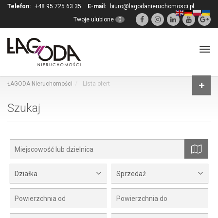
Telefon:
+48 95 725 63 35
E-mail:
biuro@lagodanieruchomosci.pl
Twoje ulubione
0
Tog
navi
ŁAGODA Nieruchomości
Lista ofert
Szukaj
mapa
Działka
Sprzedaż