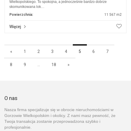
Wielkopolskiego. To spokojna, a jednocześnie bardzo dobrze
skomunikowana lok…
Powierzchnia:
11 567 m2
Więcej
«
1
2
3
4
5
6
7
8
9
...
18
»
O nas
Nasza firma specjalizuje się w obrocie nieruchomościami w
Gorzowie Wielkopolskim i okolicy. Z nami masz pewność, że
Twoja transakcja zostanie przeprowadzona szybko i
profesjonalnie.