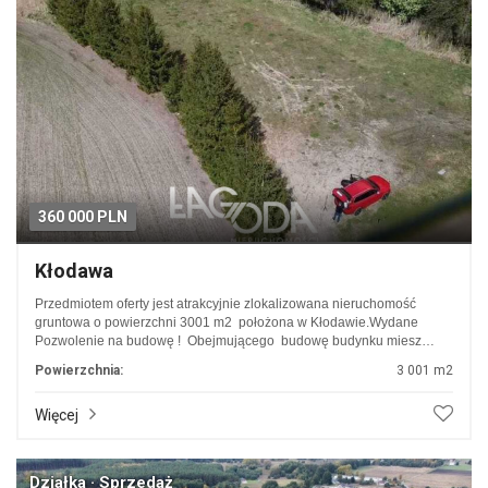
360 000 PLN
Kłodawa
Przedmiotem oferty jest atrakcyjnie zlokalizowana nieruchomość
gruntowa o powierzchni 3001 m2 położona w Kłodawie.Wydane
Pozwolenie na budowę ! Obejmującego budowę budynku miesz…
Powierzchnia:
3 001 m2
Więcej
Działka · Sprzedaż