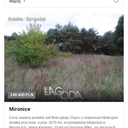
Więcej
Działka · Sprzedaż
248 400 PLN
Mironice
Cena zawiera podatek vat! Brak opłaty 2%pcc u notariusza! Atrakcyjna
działka przy lesie, o pow. 2070 m2, w przepięknej lokalizacji w
Mironicach, gmina Kłodawa, 10 km od Gorzowa Wlkp., na obrzeżach