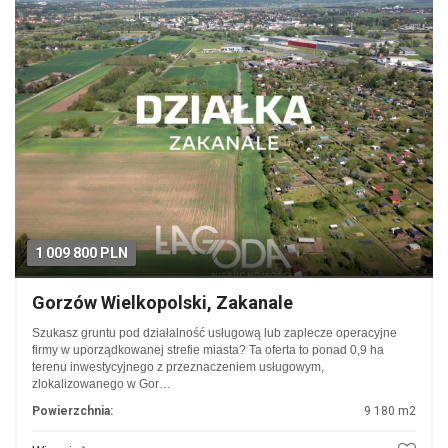
1 009 800 PLN
Gorzów Wielkopolski, Zakanale
Szukasz gruntu pod działalność usługową lub zaplecze operacyjne
firmy w uporządkowanej strefie miasta? Ta oferta to ponad 0,9 ha
terenu inwestycyjnego z przeznaczeniem usługowym,
zlokalizowanego w Gor…
Powierzchnia:
9 180 m2