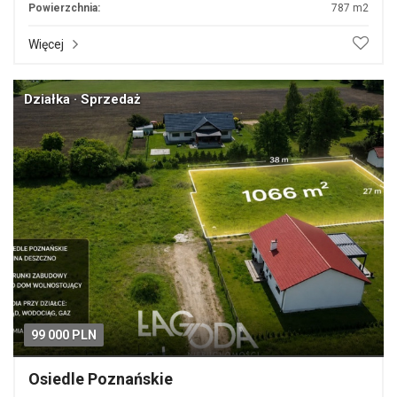
Powierzchnia:
787 m2
Więcej
Działka · Sprzedaż
99 000 PLN
Osiedle Poznańskie