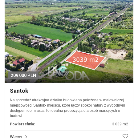
209 000 PLN
Santok
Na sprzedaż atrakcyjna działka budowlana położona w malowniczej
miejscowości Santok- miejscu, które łączy spokój natury z wygodnym
dostępem do miasta. To idealna propozycja dla osób marzących o
budowi…
Powierzchnia:
3 039 m2
Więcej