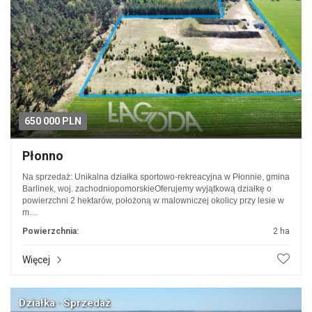
650 000 PLN
Płonno
Na sprzedaż: Unikalna działka sportowo-rekreacyjna w Płonnie, gmina
Barlinek, woj. zachodniopomorskieOferujemy wyjątkową działkę o
powierzchni 2 hektarów, położoną w malowniczej okolicy przy lesie w
m…
Powierzchnia:
2 ha
Więcej
Działka · Sprzedaż