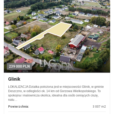
239 000 PLN
Glinik
LOKALIZACJA Działka położona jest w miejscowości Glinik, w gminie
Deszczno, w odległości ok. 14 km od Gorzowa Wielkopolskiego. To
spokojna i malownicza okolica, idealna dla osób ceniących ciszę,
natu…
Powierzchnia:
3 007 m2