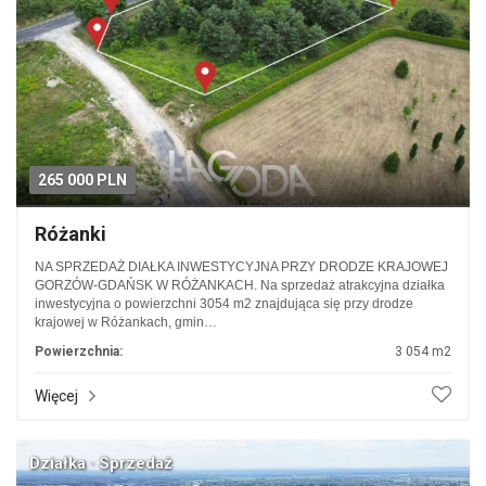
265 000 PLN
Różanki
NA SPRZEDAŻ DIAŁKA INWESTYCYJNA PRZY DRODZE KRAJOWEJ
GORZÓW-GDAŃSK W RÓŻANKACH. Na sprzedaż atrakcyjna działka
inwestycyjna o powierzchni 3054 m2 znajdująca się przy drodze
krajowej w Różankach, gmin…
Powierzchnia:
3 054 m2
Więcej
Działka · Sprzedaż