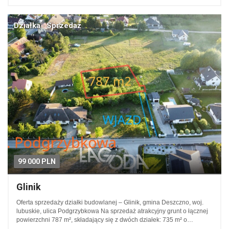
Działka · Sprzedaż
99 000 PLN
Glinik
Oferta sprzedaży działki budowlanej – Glinik, gmina Deszczno, woj.
lubuskie, ulica Podgrzybkowa Na sprzedaż atrakcyjny grunt o łącznej
powierzchni 787 m², składający się z dwóch działek: 735 m² o…