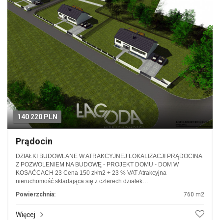
140 220 PLN
Prądocin
DZIAŁKI BUDOWLANE W ATRAKCYJNEJ LOKALIZACJI PRĄDOCINA
Z POZWOLENIEM NA BUDOWĘ - PROJEKT DOMU - DOM W
KOSAĆCACH 23 Cena 150 zł/m2 + 23 % VAT Atrakcyjna
nieruchomość składająca się z czterech działek…
Powierzchnia:
760 m2
Więcej