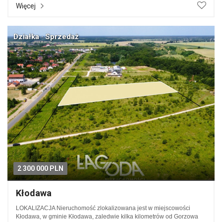
Więcej
Działka · Sprzedaż
2 300 000 PLN
Kłodawa
LOKALIZACJA Nieruchomość zlokalizowana jest w miejscowości
Kłodawa, w gminie Kłodawa, zaledwie kilka kilometrów od Gorzowa