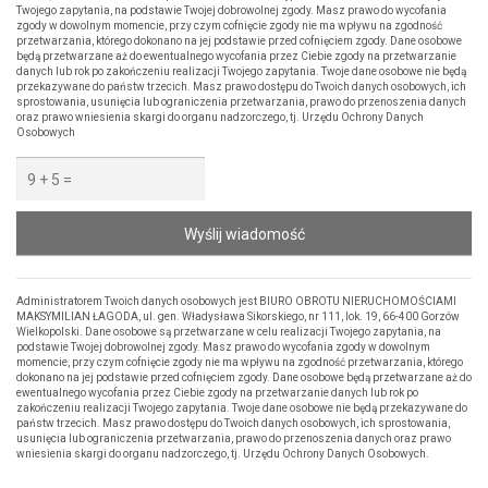
Twojego zapytania, na podstawie Twojej dobrowolnej zgody. Masz prawo do wycofania
zgody w dowolnym momencie, przy czym cofnięcie zgody nie ma wpływu na zgodność
przetwarzania, którego dokonano na jej podstawie przed cofnięciem zgody. Dane osobowe
będą przetwarzane aż do ewentualnego wycofania przez Ciebie zgody na przetwarzanie
danych lub rok po zakończeniu realizacji Twojego zapytania. Twoje dane osobowe nie będą
przekazywane do państw trzecich. Masz prawo dostępu do Twoich danych osobowych, ich
sprostowania, usunięcia lub ograniczenia przetwarzania, prawo do przenoszenia danych
oraz prawo wniesienia skargi do organu nadzorczego, tj. Urzędu Ochrony Danych
Osobowych
Wyślij wiadomość
Administratorem Twoich danych osobowych jest BIURO OBROTU NIERUCHOMOŚCIAMI
MAKSYMILIAN ŁAGODA, ul. gen. Władysława Sikorskiego, nr 111, lok. 19, 66-400 Gorzów
Wielkopolski. Dane osobowe są przetwarzane w celu realizacji Twojego zapytania, na
podstawie Twojej dobrowolnej zgody. Masz prawo do wycofania zgody w dowolnym
momencie, przy czym cofnięcie zgody nie ma wpływu na zgodność przetwarzania, którego
dokonano na jej podstawie przed cofnięciem zgody. Dane osobowe będą przetwarzane aż do
ewentualnego wycofania przez Ciebie zgody na przetwarzanie danych lub rok po
zakończeniu realizacji Twojego zapytania. Twoje dane osobowe nie będą przekazywane do
państw trzecich. Masz prawo dostępu do Twoich danych osobowych, ich sprostowania,
usunięcia lub ograniczenia przetwarzania, prawo do przenoszenia danych oraz prawo
wniesienia skargi do organu nadzorczego, tj. Urzędu Ochrony Danych Osobowych.