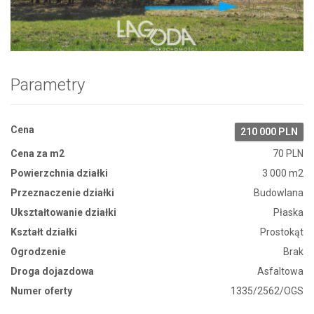
Zdjęcie 1
Parametry
Cena
210 000 PLN
Cena za m2
70 PLN
Powierzchnia działki
3 000 m2
Przeznaczenie działki
Budowlana
Ukształtowanie działki
Płaska
Kształt działki
Prostokąt
Ogrodzenie
Brak
Droga dojazdowa
Asfaltowa
Numer oferty
1335/2562/OGS