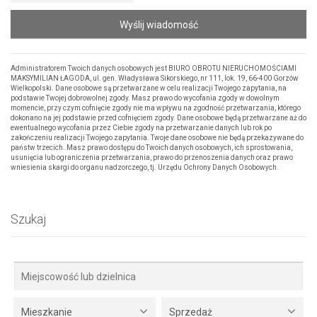
Wyślij wiadomość
Administratorem Twoich danych osobowych jest BIURO OBROTU NIERUCHOMOŚCIAMI
MAKSYMILIAN ŁAGODA, ul. gen. Władysława Sikorskiego, nr 111, lok. 19, 66-400 Gorzów
Wielkopolski. Dane osobowe są przetwarzane w celu realizacji Twojego zapytania, na
podstawie Twojej dobrowolnej zgody. Masz prawo do wycofania zgody w dowolnym
momencie, przy czym cofnięcie zgody nie ma wpływu na zgodność przetwarzania, którego
dokonano na jej podstawie przed cofnięciem zgody. Dane osobowe będą przetwarzane aż do
ewentualnego wycofania przez Ciebie zgody na przetwarzanie danych lub rok po
zakończeniu realizacji Twojego zapytania. Twoje dane osobowe nie będą przekazywane do
państw trzecich. Masz prawo dostępu do Twoich danych osobowych, ich sprostowania,
usunięcia lub ograniczenia przetwarzania, prawo do przenoszenia danych oraz prawo
wniesienia skargi do organu nadzorczego, tj. Urzędu Ochrony Danych Osobowych.
Szukaj
Mieszkanie
Sprzedaż