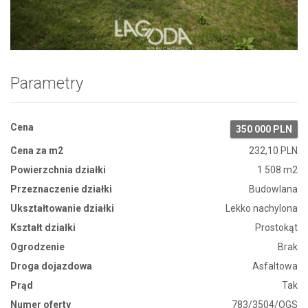
Zdjęcie 1
Parametry
Cena
350 000 PLN
Cena za m2
232,10 PLN
Powierzchnia działki
1 508 m2
Przeznaczenie działki
Budowlana
Ukształtowanie działki
Lekko nachylona
Kształt działki
Prostokąt
Ogrodzenie
Brak
Droga dojazdowa
Asfaltowa
Prąd
Tak
Numer oferty
783/3504/OGS