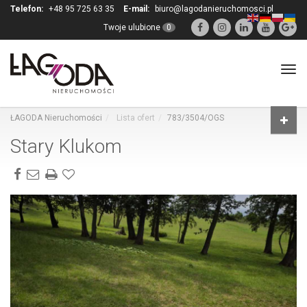
Telefon:
+48 95 725 63 35
E-mail:
biuro@lagodanieruchomosci.pl
Twoje ulubione
0
Tog
navi
ŁAGODA Nieruchomości
Lista ofert
783/3504/OGS
Stary Klukom