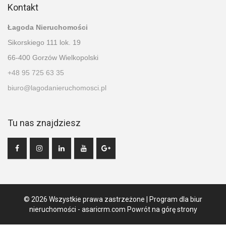
Kontakt
Łagoda Nieruchomości
Sikorskiego 111 lok. 19
66-400 Gorzów Wielkopolski
+48 95 725 63 35
biuro@lagodanieruchomosci.pl
Tu nas znajdziesz
© 2026 Wszystkie prawa zastrzeżone | Program dla biur
nieruchomości -
asaricrm.com
Powrót na górę strony