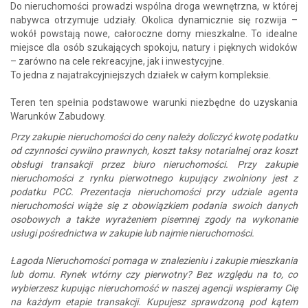
Do nieruchomości prowadzi wspólna droga wewnętrzna, w której
nabywca otrzymuje udziały. Okolica dynamicznie się rozwija –
wokół powstają nowe, całoroczne domy mieszkalne. To idealne
miejsce dla osób szukających spokoju, natury i pięknych widoków
– zarówno na cele rekreacyjne, jak i inwestycyjne.
To jedna z najatrakcyjniejszych działek w całym kompleksie.
Teren ten spełnia podstawowe warunki niezbędne do uzyskania
Warunków Zabudowy.
Przy zakupie nieruchomości do ceny należy doliczyć kwotę podatku
od czynności cywilno prawnych, koszt taksy notarialnej oraz koszt
obsługi transakcji przez biuro nieruchomości. Przy zakupie
nieruchomości z rynku pierwotnego kupujący zwolniony jest z
podatku PCC. Prezentacja nieruchomości przy udziale agenta
nieruchomości wiąże się z obowiązkiem podania swoich danych
osobowych a także wyrażeniem pisemnej zgody na wykonanie
usługi pośrednictwa w zakupie lub najmie nieruchomości.
Łagoda Nieruchomości pomaga w znalezieniu i zakupie mieszkania
lub domu. Rynek wtórny czy pierwotny? Bez względu na to, co
wybierzesz kupując nieruchomość w naszej agencji wspieramy Cię
na każdym etapie transakcji. Kupujesz sprawdzoną pod kątem