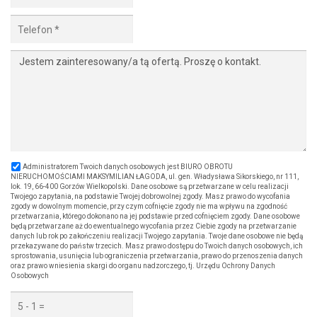
Administratorem Twoich danych osobowych jest BIURO OBROTU
NIERUCHOMOŚCIAMI MAKSYMILIAN ŁAGODA, ul. gen. Władysława Sikorskiego, nr 111,
lok. 19, 66-400 Gorzów Wielkopolski. Dane osobowe są przetwarzane w celu realizacji
Twojego zapytania, na podstawie Twojej dobrowolnej zgody. Masz prawo do wycofania
zgody w dowolnym momencie, przy czym cofnięcie zgody nie ma wpływu na zgodność
przetwarzania, którego dokonano na jej podstawie przed cofnięciem zgody. Dane osobowe
będą przetwarzane aż do ewentualnego wycofania przez Ciebie zgody na przetwarzanie
danych lub rok po zakończeniu realizacji Twojego zapytania. Twoje dane osobowe nie będą
przekazywane do państw trzecich. Masz prawo dostępu do Twoich danych osobowych, ich
sprostowania, usunięcia lub ograniczenia przetwarzania, prawo do przenoszenia danych
oraz prawo wniesienia skargi do organu nadzorczego, tj. Urzędu Ochrony Danych
Osobowych