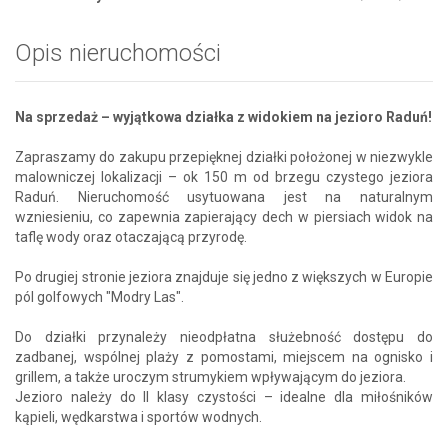
Opis nieruchomości
Na sprzedaż – wyjątkowa działka z widokiem na jezioro Raduń!
Zapraszamy do zakupu przepięknej działki położonej w niezwykle
malowniczej lokalizacji – ok 150 m od brzegu czystego jeziora
Raduń. Nieruchomość usytuowana jest na naturalnym
wzniesieniu, co zapewnia zapierający dech w piersiach widok na
taflę wody oraz otaczającą przyrodę.
Po drugiej stronie jeziora znajduje się jedno z większych w Europie
pól golfowych "Modry Las".
Do działki przynależy nieodpłatna służebność dostępu do
zadbanej, wspólnej plaży z pomostami, miejscem na ognisko i
grillem, a także uroczym strumykiem wpływającym do jeziora.
Jezioro należy do II klasy czystości – idealne dla miłośników
kąpieli, wędkarstwa i sportów wodnych.