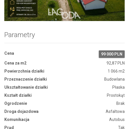
Zdjęcie 1
Parametry
Cena
99 000 PLN
Cena za m2
92,87 PLN
Powierzchnia działki
1 066 m2
Przeznaczenie działki
Budowlana
Ukształtowanie działki
Płaska
Kształt działki
Prostokąt
Ogrodzenie
Brak
Droga dojazdowa
Asfaltowa
Komunikacja
Autobus
Prąd
Tak