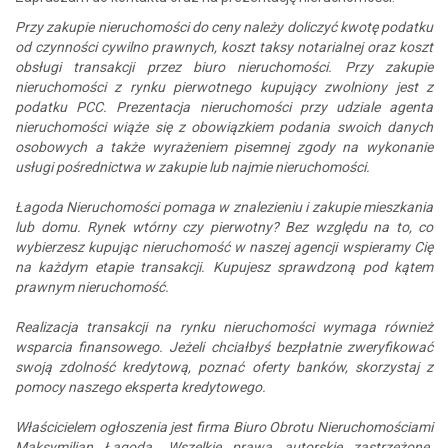
Przy zakupie nieruchomości do ceny należy doliczyć kwotę podatku
od czynności cywilno prawnych, koszt taksy notarialnej oraz koszt
obsługi transakcji przez biuro nieruchomości. Przy zakupie
nieruchomości z rynku pierwotnego kupujący zwolniony jest z
podatku PCC. Prezentacja nieruchomości przy udziale agenta
nieruchomości wiąże się z obowiązkiem podania swoich danych
osobowych a także wyrażeniem pisemnej zgody na wykonanie
usługi pośrednictwa w zakupie lub najmie nieruchomości.
Łagoda Nieruchomości pomaga w znalezieniu i zakupie mieszkania
lub domu. Rynek wtórny czy pierwotny? Bez względu na to, co
wybierzesz kupując nieruchomość w naszej agencji wspieramy Cię
na każdym etapie transakcji. Kupujesz sprawdzoną pod kątem
prawnym nieruchomość.
Realizacja transakcji na rynku nieruchomości wymaga również
wsparcia finansowego. Jeżeli chciałbyś bezpłatnie zweryfikować
swoją zdolność kredytową, poznać oferty banków, skorzystaj z
pomocy naszego eksperta kredytowego.
Właścicielem ogłoszenia jest firma Biuro Obrotu Nieruchomościami
Maksymilian Łagoda. Wszelkie prawa autorskie zastrzeżone.