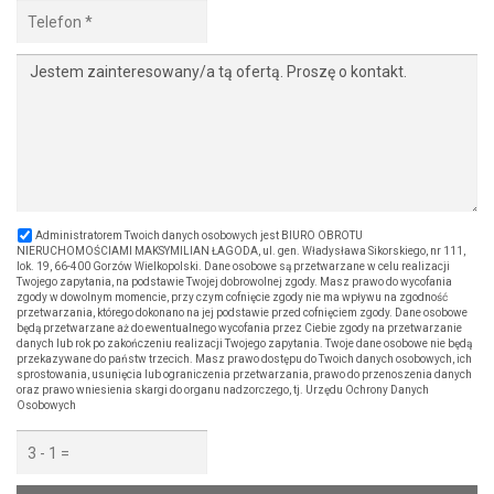
Administratorem Twoich danych osobowych jest BIURO OBROTU
NIERUCHOMOŚCIAMI MAKSYMILIAN ŁAGODA, ul. gen. Władysława Sikorskiego, nr 111,
lok. 19, 66-400 Gorzów Wielkopolski. Dane osobowe są przetwarzane w celu realizacji
Twojego zapytania, na podstawie Twojej dobrowolnej zgody. Masz prawo do wycofania
zgody w dowolnym momencie, przy czym cofnięcie zgody nie ma wpływu na zgodność
przetwarzania, którego dokonano na jej podstawie przed cofnięciem zgody. Dane osobowe
będą przetwarzane aż do ewentualnego wycofania przez Ciebie zgody na przetwarzanie
danych lub rok po zakończeniu realizacji Twojego zapytania. Twoje dane osobowe nie będą
przekazywane do państw trzecich. Masz prawo dostępu do Twoich danych osobowych, ich
sprostowania, usunięcia lub ograniczenia przetwarzania, prawo do przenoszenia danych
oraz prawo wniesienia skargi do organu nadzorczego, tj. Urzędu Ochrony Danych
Osobowych