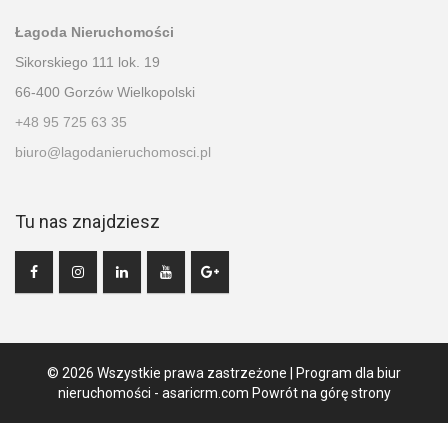
Łagoda Nieruchomości
Sikorskiego 111 lok. 19
66-400 Gorzów Wielkopolski
+48 95 725 63 35
biuro@lagodanieruchomosci.pl
Tu nas znajdziesz
© 2026 Wszystkie prawa zastrzeżone | Program dla biur
nieruchomości -
asaricrm.com
Powrót na górę strony
Ta strona używa plików cookies. Kontynuując przeglądanie naszej