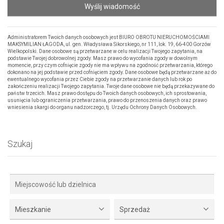
Wyślij wiadomość
Administratorem Twoich danych osobowych jest BIURO OBROTU NIERUCHOMOŚCIAMI
MAKSYMILIAN ŁAGODA, ul. gen. Władysława Sikorskiego, nr 111, lok. 19, 66-400 Gorzów
Wielkopolski. Dane osobowe są przetwarzane w celu realizacji Twojego zapytania, na
podstawie Twojej dobrowolnej zgody. Masz prawo do wycofania zgody w dowolnym
momencie, przy czym cofnięcie zgody nie ma wpływu na zgodność przetwarzania, którego
dokonano na jej podstawie przed cofnięciem zgody. Dane osobowe będą przetwarzane aż do
ewentualnego wycofania przez Ciebie zgody na przetwarzanie danych lub rok po
zakończeniu realizacji Twojego zapytania. Twoje dane osobowe nie będą przekazywane do
państw trzecich. Masz prawo dostępu do Twoich danych osobowych, ich sprostowania,
usunięcia lub ograniczenia przetwarzania, prawo do przenoszenia danych oraz prawo
wniesienia skargi do organu nadzorczego, tj. Urzędu Ochrony Danych Osobowych.
Szukaj
Mieszkanie
Sprzedaż