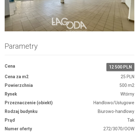
Zdjęcie 1
Parametry
Cena
12 500 PLN
Cena za m2
25 PLN
Powierzchnia
500 m2
Rynek
Wtórny
Przeznaczenie (obiekt)
Handlowo/Usługowe
Rodzaj budynku
Biurowo-handlowy
Prąd
Tak
Numer oferty
272/3070/OOW