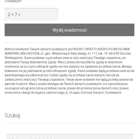
Osobowych
Wyślij wiadomość
Administratorem Twoich danych osobowych jest BIURO OBROTU NIERUCHOMOŚCIAMI
MAKSYMILIAN ŁAGODA, ul. gen. Władysława Sikorskiego, nr 111, lok. 19, 66-400 Gorzów
Wielkopolski. Dane osobowe są przetwarzane w celu realizacji Twojego zapytania, na
podstawie Twojej dobrowolnej zgody. Masz prawo do wycofania zgody w dowolnym
momencie, przy czym cofnięcie zgody nie ma wpływu na zgodność przetwarzania, którego
dokonano na jej podstawie przed cofnięciem zgody. Dane osobowe będą przetwarzane aż do
ewentualnego wycofania przez Ciebie zgody na przetwarzanie danych lub rok po
zakończeniu realizacji Twojego zapytania. Twoje dane osobowe nie będą przekazywane do
państw trzecich. Masz prawo dostępu do Twoich danych osobowych, ich sprostowania,
usunięcia lub ograniczenia przetwarzania, prawo do przenoszenia danych oraz prawo
wniesienia skargi do organu nadzorczego, tj. Urzędu Ochrony Danych Osobowych.
Szukaj