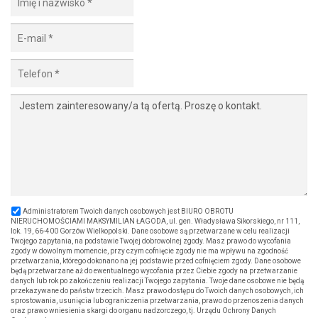
Administratorem Twoich danych osobowych jest BIURO OBROTU
NIERUCHOMOŚCIAMI MAKSYMILIAN ŁAGODA, ul. gen. Władysława Sikorskiego, nr 111,
lok. 19, 66-400 Gorzów Wielkopolski. Dane osobowe są przetwarzane w celu realizacji
Twojego zapytania, na podstawie Twojej dobrowolnej zgody. Masz prawo do wycofania
zgody w dowolnym momencie, przy czym cofnięcie zgody nie ma wpływu na zgodność
przetwarzania, którego dokonano na jej podstawie przed cofnięciem zgody. Dane osobowe
będą przetwarzane aż do ewentualnego wycofania przez Ciebie zgody na przetwarzanie
danych lub rok po zakończeniu realizacji Twojego zapytania. Twoje dane osobowe nie będą
przekazywane do państw trzecich. Masz prawo dostępu do Twoich danych osobowych, ich
sprostowania, usunięcia lub ograniczenia przetwarzania, prawo do przenoszenia danych
oraz prawo wniesienia skargi do organu nadzorczego, tj. Urzędu Ochrony Danych