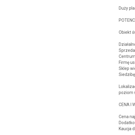
Duży pla
POTENC
Obiekt ś
Działal
Sprzedaż
Centrum 
Firmę us
Sklep w
Siedzibę
Lokaliza
poziom 
CENA I
Cena naj
Dodatko
Kaucja d