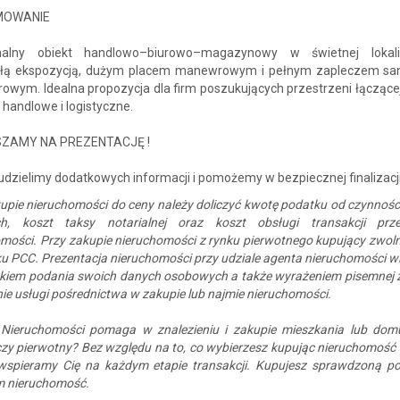
MOWANIE
nalny obiekt handlowo–biurowo–magazynowy w świetnej lokali
łą ekspozycją, dużym placem manewrowym i pełnym zapleczem sa
rowym. Idealna propozycja dla firm poszukujących przestrzeni łączące
 handlowe i logistyczne.
ZAMY NA PREZENTACJĘ !
udzielimy dodatkowych informacji i pomożemy w bezpiecznej finalizacj
upie nieruchomości do ceny należy doliczyć kwotę podatku od czynnośc
h, koszt taksy notarialnej oraz koszt obsługi transakcji prz
mości. Przy zakupie nieruchomości z rynku pierwotnego kupujący zwoln
u PCC. Prezentacja nieruchomości przy udziale agenta nieruchomości wi
kiem podania swoich danych osobowych a także wyrażeniem pisemnej 
e usługi pośrednictwa w zakupie lub najmie nieruchomości.
Nieruchomości pomaga w znalezieniu i zakupie mieszkania lub dom
zy pierwotny? Bez względu na to, co wybierzesz kupując nieruchomość
 wspieramy Cię na każdym etapie transakcji. Kupujesz sprawdzoną p
 nieruchomość.