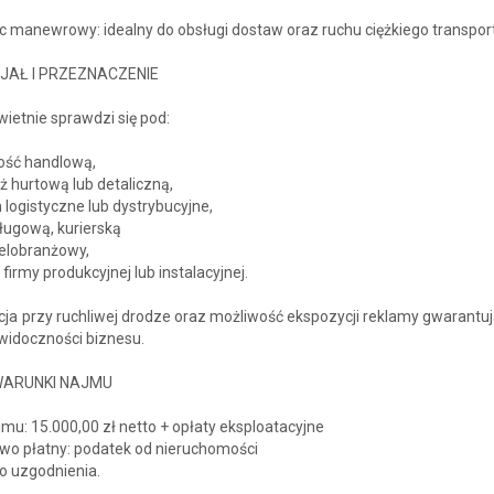
c manewrowy: idealny do obsługi dostaw oraz ruchu ciężkiego transpor
JAŁ I PRZEZNACZENIE
wietnie sprawdzi się pod:
ność handlową,
 hurtową lub detaliczną,
logistyczne lub dystrybucyjne,
ługową, kurierską
ielobranżowy,
 firmy produkcyjnej lub instalacyjnej.
cja przy ruchliwej drodze oraz możliwość ekspozycji reklamy gwarantu
widoczności biznesu.
 WARUNKI NAJMU
mu: 15.000,00 zł netto + opłaty eksploatacyjne
wo płatny: podatek od nieruchomości
o uzgodnienia.