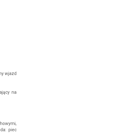
ny wjazd
ający na
chowymi,
da: piec