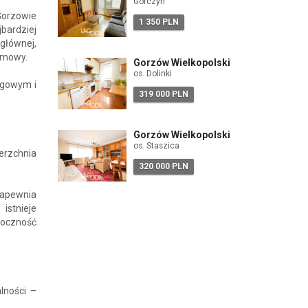
Górczyn
orzowie
1 350 PLN
bardziej
głównej,
lamowy.
Gorzów Wielkopolski
os. Dolinki
ngowym i
319 000 PLN
Gorzów Wielkopolski
os. Staszica
erzchnia
320 000 PLN
apewnia
istnieje
doczność
lności –