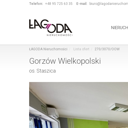
Telefon:
+48 95 725 63 35
E-mail:
biuro@lagodanieruchom
NIERUC
ŁAGODA Nieruchomości
Lista ofert
270/3070/OOW
Gorzów Wielkopolski
os. Staszica