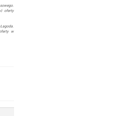
nsowego.
ć oferty
n Łagoda.
oferty w