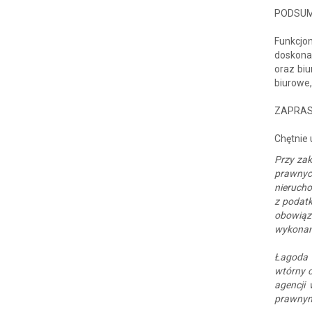
PODSU
Funkcjo
doskona
oraz biu
biurowe,
ZAPRAS
Chętnie 
Przy zak
prawnyc
nierucho
z podatk
obowiąz
wykonani
Łagoda 
wtórny c
agencji
prawnym