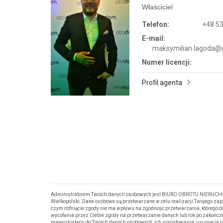
Właściciel
Telefon:
+48 53
E-mail:
maksymilian.lagoda@
Numer licencji:
Profil agenta
Administratorem Twoich danych osobowych jest BIURO OBROTU NIERUCHOM
Wielkopolski. Dane osobowe są przetwarzane w celu realizacji Twojego za
czym cofnięcie zgody nie ma wpływu na zgodność przetwarzania, którego d
wycofania przez Ciebie zgody na przetwarzanie danych lub rok po zakończ
prawo dostępu do Twoich danych osobowych, ich sprostowania, usunięcia 