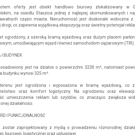
iotem oferty jest obiekt handlowo biurowy zlokalizowany w G
lskim, na osiedlu Staszica jednej z najlepiej skomunikowanych i naj
awalnych części miasta. Nieruchomość jest doskonale widoczna z 
j drogi, co zapewnia wyjątkową ekspozycję oraz świetny potencjał rek
est ogrodzony, z szeroką bramą wjazdową oraz dużym placem parki
wym, umożliwiającym wjazd również samochodom ciężarowym (TIR).
 I BUDYNEK
posadowiony jest na działce o powierzchni 3230 m², natomiast powi
a budynku wynosi 325 m².
 terenu jest ogrodzona i wyposażona w bramę wjazdową, co z
zeństwo oraz komfort logistyczny. Na ogrodzeniu oraz elewacji 
ść umieszczenia reklam lub szyldów, co znacząco zwiększa wi
nej działalności.
RD I FUNKCJONALNOŚĆ
 został zaprojektowany z myślą o prowadzeniu różnorodnej działa
j, biurowej, logistycznej oraz usługowej.