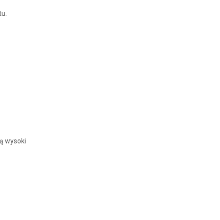
tu.
ją wysoki