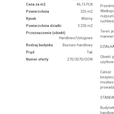
Cena za m2
46,15 PLN
Przedm
Wielkopo
Powierzchnia
325 m2
rozpozn
Rynek
Wtórny
ruchliwe
Powierzchnia działki
3 230 m2
Teren j
Przeznaczenie (obiekt)
manewro
Handlowo/Usługowe
Rodzaj budynku
Biurowo-handlowy
DZIAŁKA
Prąd
Tak
Obiekt 
Numer oferty
270/3070/OOW
użytkow
Całość
bezpiec
możliwo
prowadzo
STANDA
Budynek
handlowe