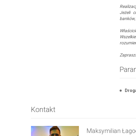
Realiza
Jeżeli 
banków,
Właścici
Wszelki
rozumien
Zaprasz
Para
Drog
Kontakt
Maksymilian Łago