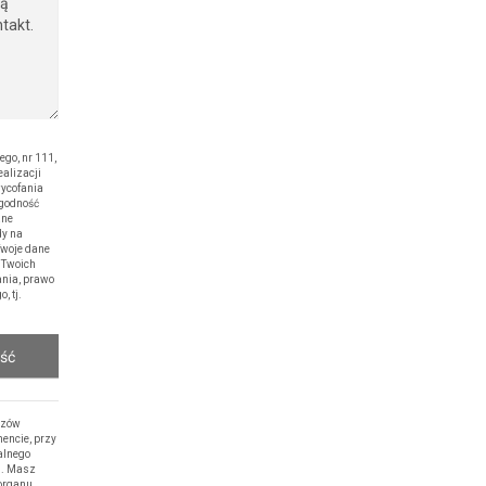
o, nr 111,
alizacji
wycofania
zgodność
ane
dy na
Twoje dane
 Twoich
ania, prawo
, tj.
ość
rzów
encie, przy
alnego
h. Masz
 organu