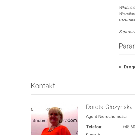
Właścici
Wszelki
rozumien
Zaprasz
Para
Drog
Kontakt
Dorota Głożynska
Agent Nieruchomości
Telefon:
+48 60