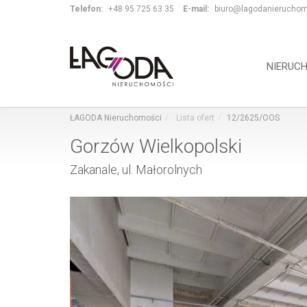
Telefon:
+48 95 725 63 35
E-mail:
biuro@lagodanieruchom
NIERUC
ŁAGODA Nieruchomości
Lista ofert
12/2625/OOS
Gorzów Wielkopolski
Zakanale, ul. Małorolnych