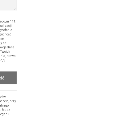
o, nr 111,
alizacji
wycofania
zgodność
ane
dy na
Twoje dane
 Twoich
ania, prawo
, tj.
ość
rzów
encie, przy
alnego
h. Masz
 organu