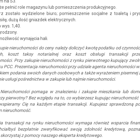
m na S3.
że pełnić role magazynu lub pomieszczenia produkcyjnego.
z zostało wydzielone biuro; pomieszczenie socjalne z toaletą i pry
siłę; dużą ilość gniazdek elektrycznych.
 wys. 1,40.
grodzony.
 możliwość wynajęcia hali.
upie nieruchomości do ceny należy doliczyć kwotę podatku od czynnośc
h, koszt taksy notarialnej oraz koszt obsługi transakcji prz
mości. Przy zakupie nieruchomości z rynku pierwotnego kupujący zwoln
u PCC. Prezentacja nieruchomości przy udziale agenta nieruchomości wi
kiem podania swoich danych osobowych a także wyrażeniem pisemnej 
e usługi pośrednictwa w zakupie lub najmie nieruchomości.
Nieruchomości pomaga w znalezieniu i zakupie mieszkania lub dom
zy pierwotny? Bez względu na to, co wybierzesz kupując nieruchomość
 wspieramy Cię na każdym etapie transakcji. Kupujesz sprawdzoną p
 nieruchomość.
cja transakcji na rynku nieruchomości wymaga również wsparcia fina
chciałbyś bezpłatnie zweryfikować swoją zdolność kredytową, pozna
 skorzystaj z pomocy naszego eksperta kredytowego.