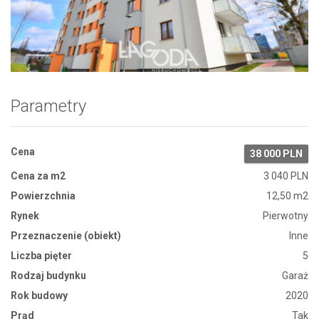
Zdjęcie 1
Parametry
Cena
38 000 PLN
Cena za m2
3 040 PLN
Powierzchnia
12,50 m2
Rynek
Pierwotny
Przeznaczenie (obiekt)
Inne
Liczba pięter
5
Rodzaj budynku
Garaż
Rok budowy
2020
Prąd
Tak