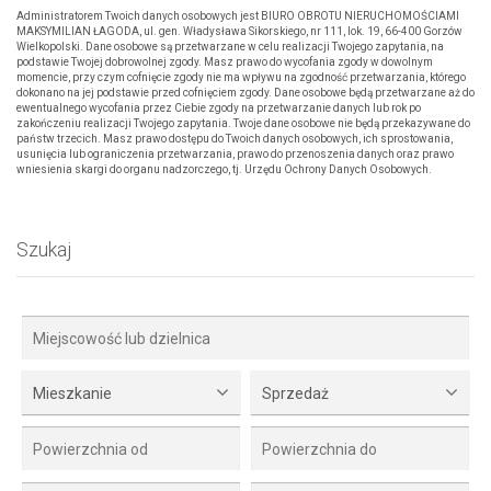
Administratorem Twoich danych osobowych jest BIURO OBROTU NIERUCHOMOŚCIAMI
MAKSYMILIAN ŁAGODA, ul. gen. Władysława Sikorskiego, nr 111, lok. 19, 66-400 Gorzów
Wielkopolski. Dane osobowe są przetwarzane w celu realizacji Twojego zapytania, na
podstawie Twojej dobrowolnej zgody. Masz prawo do wycofania zgody w dowolnym
momencie, przy czym cofnięcie zgody nie ma wpływu na zgodność przetwarzania, którego
dokonano na jej podstawie przed cofnięciem zgody. Dane osobowe będą przetwarzane aż do
ewentualnego wycofania przez Ciebie zgody na przetwarzanie danych lub rok po
zakończeniu realizacji Twojego zapytania. Twoje dane osobowe nie będą przekazywane do
państw trzecich. Masz prawo dostępu do Twoich danych osobowych, ich sprostowania,
usunięcia lub ograniczenia przetwarzania, prawo do przenoszenia danych oraz prawo
wniesienia skargi do organu nadzorczego, tj. Urzędu Ochrony Danych Osobowych.
Szukaj
Mieszkanie
Sprzedaż