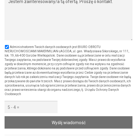
Administratorem Twoich danych osobowych jest BIURO OBROTU
NIERUCHOMOŚCIAMI MAKSYMILIAN ŁAGODA, ul. gen. Władysława Sikorskiego, nr 111,
lok. 19, 66-400 Gorzów Wielkopolski. Dane osobowe są przetwarzane w celu realizacji
Twojego zapytania, na podstawie Twojej dobrowolnej zgody. Masz prawo do wycofania
zgody w dowolnym momencie, przy czym cofnięcie zgody nie ma wpływu na zgodność
przetwarzania, którego dokonano na jej podstawie przed cofnięciem zgody. Dane osobowe
będą przetwarzane aż do ewentualnego wycofania przez Ciebie zgody na przetwarzanie
danych lub rok po zakończeniu realizacji Twojego zapytania. Twoje dane osobowe nie będą
przekazywane do państw trzecich. Masz prawo dostępu do Twoich danych osobowych, ich
sprostowania, usunięcia lub ograniczenia przetwarzania, prawo do przenoszenia danych
oraz prawo wniesienia skargi do organu nadzorczego, tj. Urzędu Ochrony Danych
Osobowych
Wyślij wiadomość