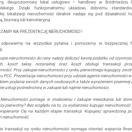
yjny, dwupoziomowy lokal usługowo – handlowy w Śródmieściu 
olskiego. Dzięki funkcjonalnemu układowi, dobremu standard
łej lokalizacji nieruchomość idealnie nadaje się pod działalność h
, biurową lub kancelaryjną.
ZAMY NA PREZENTACJĘ NIERUCHOMOŚCI !
 odpowiemy na wszystkie pytania i pomożemy w bezpiecznej fin
i.
upie nieruchomości do ceny należy doliczyć kwotę podatku od czynnośc
h, koszt taksy notarialnej oraz koszt obsługi transakcji prz
mości. Przy zakupie nieruchomości z rynku pierwotnego kupujący zwoln
u PCC. Prezentacja nieruchomości przy udziale agenta nieruchomości wi
kiem podania swoich danych osobowych a także wyrażeniem pisemnej 
e usługi pośrednictwa w zakupie lub najmie nieruchomości.
Nieruchomości pomaga w znalezieniu i zakupie mieszkania lub dom
zy pierwotny? Bez względu na to, co wybierzesz kupując nieruchomość
 wspieramy Cię na każdym etapie transakcji. Kupujesz sprawdzoną p
 nieruchomość.
cja transakcji na rynku nieruchomości wymaga również wsparcia fina