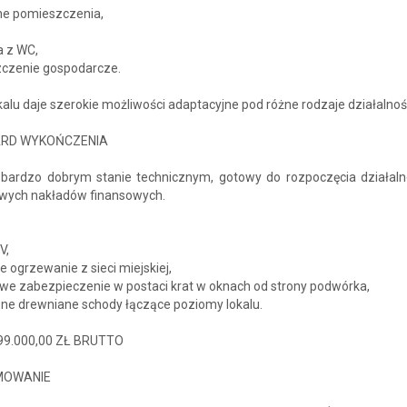
sne pomieszczenia,
a z WC,
czenie gospodarcze.
kalu daje szerokie możliwości adaptacyjne pod różne rodzaje działalnoś
RD WYKOŃCZENIA
 bardzo dobrym stanie technicznym, gotowy do rozpoczęcia działaln
wych nakładów finansowych.
V,
e ogrzewanie z sieci miejskiej,
we zabezpieczenie w postaci krat w oknach od strony podwórka,
zne drewniane schody łączące poziomy lokalu.
99.000,00 ZŁ BRUTTO
MOWANIE