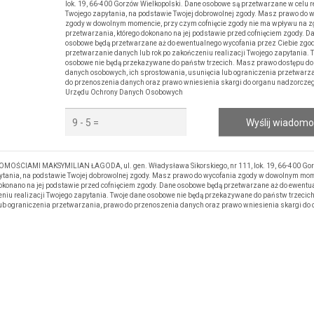
lok. 19, 66-400 Gorzów Wielkopolski. Dane osobowe są przetwarzane w celu re
Twojego zapytania, na podstawie Twojej dobrowolnej zgody. Masz prawo do 
zgody w dowolnym momencie, przy czym cofnięcie zgody nie ma wpływu na 
przetwarzania, którego dokonano na jej podstawie przed cofnięciem zgody. D
osobowe będą przetwarzane aż do ewentualnego wycofania przez Ciebie zgo
przetwarzanie danych lub rok po zakończeniu realizacji Twojego zapytania. 
osobowe nie będą przekazywane do państw trzecich. Masz prawo dostępu do
danych osobowych, ich sprostowania, usunięcia lub ograniczenia przetwarz
do przenoszenia danych oraz prawo wniesienia skargi do organu nadzorczego
Urzędu Ochrony Danych Osobowych
Wyślij wiadom
OŚCIAMI MAKSYMILIAN ŁAGODA, ul. gen. Władysława Sikorskiego, nr 111, lok. 19, 66-400 Go
pytania, na podstawie Twojej dobrowolnej zgody. Masz prawo do wycofania zgody w dowolnym mom
okonano na jej podstawie przed cofnięciem zgody. Dane osobowe będą przetwarzane aż do ewentu
eniu realizacji Twojego zapytania. Twoje dane osobowe nie będą przekazywane do państw trzecic
lub ograniczenia przetwarzania, prawo do przenoszenia danych oraz prawo wniesienia skargi do