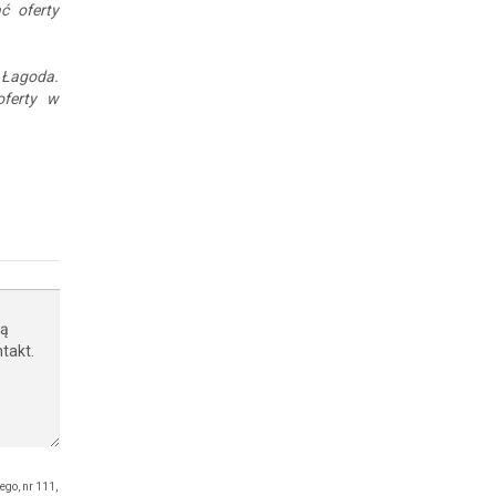
ć oferty
n Łagoda.
oferty w
o, nr 111,