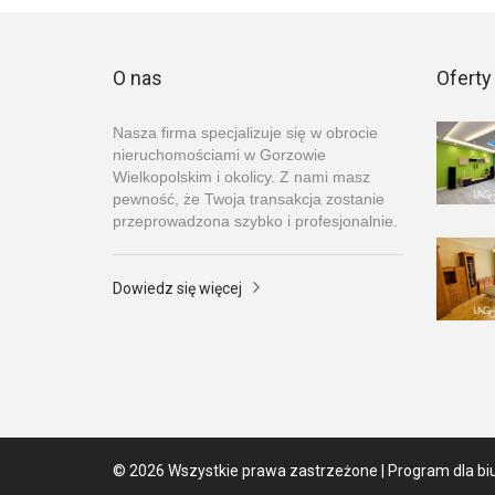
O nas
Oferty
Nasza firma specjalizuje się w obrocie
nieruchomościami w Gorzowie
Wielkopolskim i okolicy. Z nami masz
pewność, że Twoja transakcja zostanie
przeprowadzona szybko i profesjonalnie.
Dowiedz się więcej
© 2026 Wszystkie prawa zastrzeżone | Program dla bi