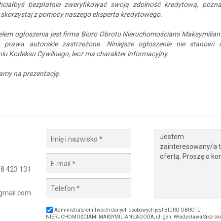
chciałbyś bezpłatnie zweryfikować swoją zdolność kredytową, pozna
 skorzystaj z pomocy naszego eksperta kredytowego.
elem ogłoszenia jest firma Biuro Obrotu Nieruchomościami Maksymilia
e prawa autorskie zastrzeżone. Niniejsze ogłoszenie nie stanowi 
iu Kodeksu Cywilnego, lecz ma charakter informacyjny.
amy na prezentację.
8 423 131
gmail.com
Administratorem Twoich danych osobowych jest BIURO OBROTU
NIERUCHOMOŚCIAMI MAKSYMILIAN ŁAGODA, ul. gen. Władysława Sikorskieg