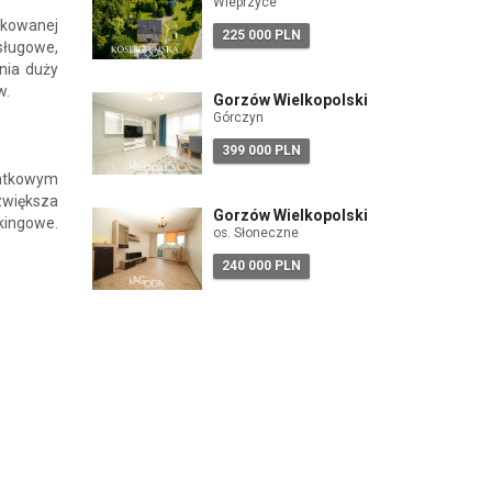
Wieprzyce
ikowanej
225 000 PLN
usługowe,
wnia duży
w.
Gorzów Wielkopolski
Górczyn
399 000 PLN
datkowym
zwiększa
Gorzów Wielkopolski
kingowe.
os. Słoneczne
240 000 PLN