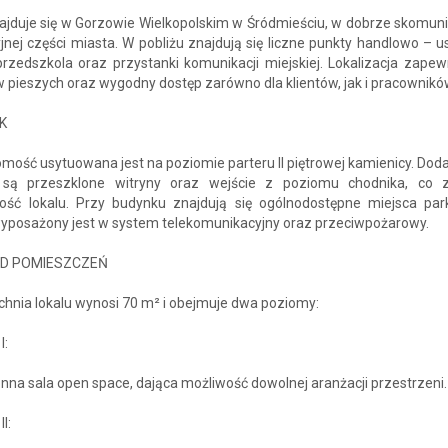
najduje się w Gorzowie Wielkopolskim w Śródmieściu, w dobrze skomun
yjnej części miasta. W pobliżu znajdują się liczne punkty handlowo – 
przedszkola oraz przystanki komunikacji miejskiej. Lokalizacja zape
 pieszych oraz wygodny dostęp zarówno dla klientów, jak i pracownikó
K
mość usytuowana jest na poziomie parteru II piętrowej kamienicy. Do
są przeszklone witryny oraz wejście z poziomu chodnika, co 
ość lokalu. Przy budynku znajdują się ogólnodostępne miejsca par
wyposażony jest w system telekomunikacyjny oraz przeciwpożarowy.
D POMIESZCZEŃ
hnia lokalu wynosi 70 m² i obejmuje dwa poziomy:
I:
nna sala open space, dająca możliwość dowolnej aranżacji przestrzeni.
I: