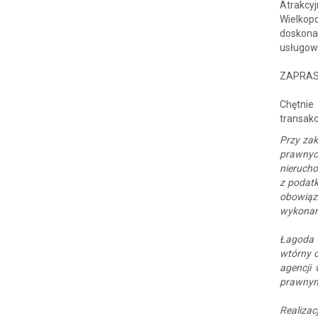
Atrakc
Wielkop
doskona
usługową
ZAPRAS
Chętnie
transakcj
Przy zak
prawnyc
nierucho
z podatk
obowiąz
wykonani
Łagoda 
wtórny c
agencji
prawnym
Realiza