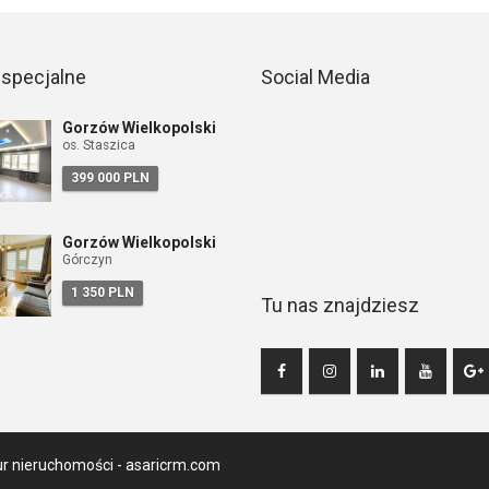
 specjalne
Social Media
Gorzów Wielkopolski
os. Staszica
399 000 PLN
Gorzów Wielkopolski
Górczyn
1 350 PLN
Tu nas znajdziesz
ur nieruchomości -
asaricrm.com