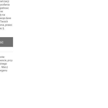
alizacji
wycofania
zgodność
ane
dy na
Twoje dane
 Twoich
ania, prawo
, tj.
ość
rzów
encie, przy
alnego
h. Masz
 organu