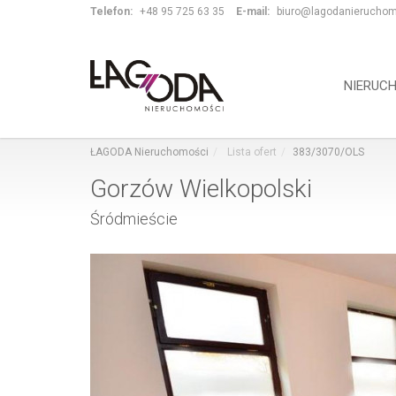
Telefon:
+48 95 725 63 35
E-mail:
biuro@lagodanieruchom
NIERUC
ŁAGODA Nieruchomości
Lista ofert
383/3070/OLS
Gorzów Wielkopolski
Śródmieście