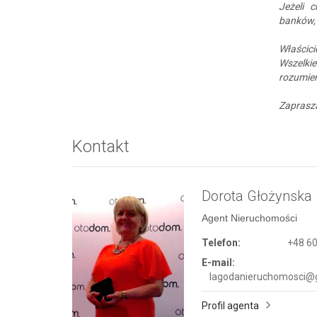
Jeżeli 
banków,
Właścici
Wszelki
rozumien
Zaprasz
Kontakt
Dorota Głożynska
Agent Nieruchomości
Telefon:
+48 60
E-mail:
lagodanieruchomosci@
Profil agenta