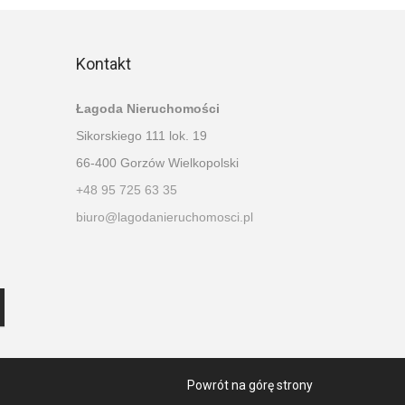
Kontakt
Łagoda Nieruchomości
Sikorskiego 111 lok. 19
66-400 Gorzów Wielkopolski
+48 95 725 63 35
biuro@lagodanieruchomosci.pl
Powrót na górę strony