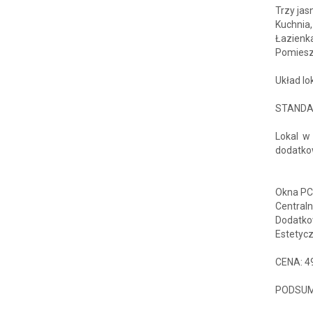
Trzy ja
Kuchnia,
Łazienk
Pomiesz
Układ lo
STANDA
Lokal w
dodatko
Okna PC
Centraln
Dodatko
Estetyc
CENA: 4
PODSU