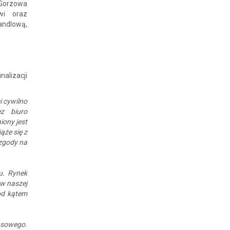
Gorzowa
owi oraz
andlową,
alizacji
i cywilno
ez biuro
iony jest
ąże się z
zgody na
u. Rynek
 w naszej
od kątem
nsowego.