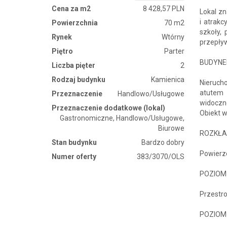
Cena za m2
8 428,57 PLN
Lokal z
i atrakc
Powierzchnia
70 m2
szkoły, 
Rynek
Wtórny
przepływ
Piętro
Parter
BUDYNE
Liczba pięter
2
Rodzaj budynku
Kamienica
Nierucho
atutem 
Przeznaczenie
Handlowo/Usługowe
widoczn
Przeznaczenie dodatkowe (lokal)
Obiekt 
Gastronomiczne, Handlowo/Usługowe,
Biurowe
ROZKŁA
Stan budynku
Bardzo dobry
Powierzc
Numer oferty
383/3070/OLS
POZIOM 
Przestro
POZIOM I