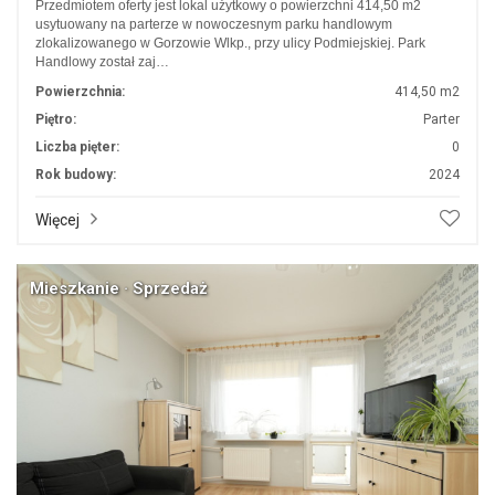
Przedmiotem oferty jest lokal użytkowy o powierzchni 414,50 m2
usytuowany na parterze w nowoczesnym parku handlowym
zlokalizowanego w Gorzowie Wlkp., przy ulicy Podmiejskiej. Park
Handlowy został zaj…
Powierzchnia:
414,50 m2
Piętro:
Parter
Liczba pięter:
0
Rok budowy:
2024
Więcej
Mieszkanie · Sprzedaż