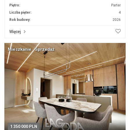
Piętro:
Parter
Liczba pięter:
4
Rok budowy:
2026
Więcej
Mieszkanie · Sprzedaż
1 350 000 PLN