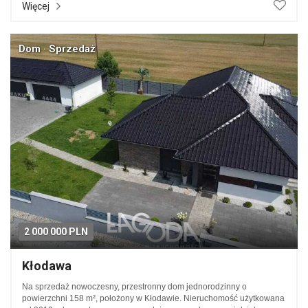
Więcej
Dom · Sprzedaż
2 000 000 PLN
Kłodawa
Na sprzedaż nowoczesny, przestronny dom jednorodzinny o
powierzchni 158 m², położony w Kłodawie. Nieruchomość użytkowana