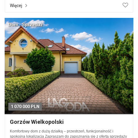
Więcej
Dom · Sprzedaż
1 070 000 PLN
Gorzów Wielkopolski
Komfortowy dom z dużą działką – przestrzeń, funkcjonalność i
spokojna lokalizacja Zapraszam do zapoznania się z ofertą sprzedaży