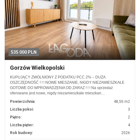
535 000 PLN
Gorzów Wielkopolski
KUPUJĄCY ZWOLNIONY Z PODATKU PCC 2% – DUŻA
OSZCZĘDNOŚĆ ! ! ! NOWE MIESZANIE, NIGDY NIEZAMIESZKAŁE
GOTOWE DO WPROWADZENIA OD ZARAZ ! ! ! Na sprzedaż
oferowane jest nowe, nigdy niezamieszkałe mieszkan…
Powierzchnia:
48,50 m2
Liczba pokoi:
3
Piętro:
2
Liczba pięter:
4
Rok budowy:
2026