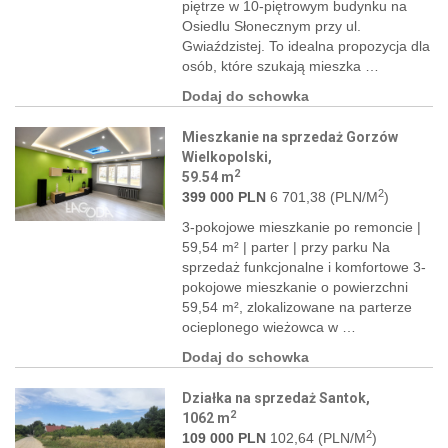
piętrze w 10-piętrowym budynku na
Osiedlu Słonecznym przy ul.
Gwiaździstej. To idealna propozycja dla
osób, które szukają mieszka …
Dodaj do schowka
Mieszkanie na sprzedaż Gorzów
Wielkopolski,
2
59.54 m
2
399 000 PLN
6 701,38 (PLN/M
)
3-pokojowe mieszkanie po remoncie |
59,54 m² | parter | przy parku Na
sprzedaż funkcjonalne i komfortowe 3-
pokojowe mieszkanie o powierzchni
59,54 m², zlokalizowane na parterze
ocieplonego wieżowca w …
Dodaj do schowka
Działka na sprzedaż Santok,
2
1062 m
2
109 000 PLN
102,64 (PLN/M
)