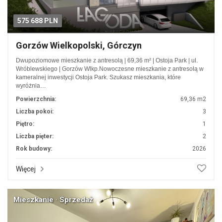
575 688 PLN
Gorzów Wielkopolski, Górczyn
Dwupoziomowe mieszkanie z antresolą | 69,36 m² | Ostoja Park | ul.
Wróblewskiego | Gorzów Wlkp.Nowoczesne mieszkanie z antresolą w
kameralnej inwestycji Ostoja Park. Szukasz mieszkania, które
wyróżnia…
Powierzchnia:
69,36 m2
Liczba pokoi:
3
Piętro:
1
Liczba pięter:
2
Rok budowy:
2026
Więcej
Mieszkanie · Sprzedaż