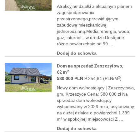
Atrakcyjne działki z aktualnym planem
zagospodarowania
przestrzennego,przewidującym
zabudowę mieszkaniową
jednorodzinną.Media: energia, woda,
gaz, internet - w drodze.Dostępne
różne powierzchnie od 99 …
Dodaj do schowka
Dom na sprzedaż Zaszczytowo,
2
62 m
2
580 000 PLN
9 354,84 (PLN/M
)
Nowy dom wolnostojący | Zaszczytowo,
gm. Krzeszyce Cena: 580 000 zł Na
sprzedaż dom wolnostojący
wybudowany w 2026 roku, usytuowany
na dużej działce o powierzchni 1 399
m² w spokojnej miejscowości Z …
Dodaj do schowka