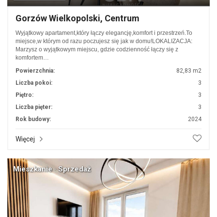
Gorzów Wielkopolski, Centrum
Wyjątkowy apartament,który łączy elegancję,komfort i przestrzeń.To
miejsce,w którym od razu poczujesz się jak w domu!LOKALIZACJA:
Marzysz o wyjątkowym miejscu, gdzie codzienność łączy się z
komfortem…
Powierzchnia:
82,83 m2
Liczba pokoi:
3
Piętro:
3
Liczba pięter:
3
Rok budowy:
2024
Więcej
Mieszkanie · Sprzedaż