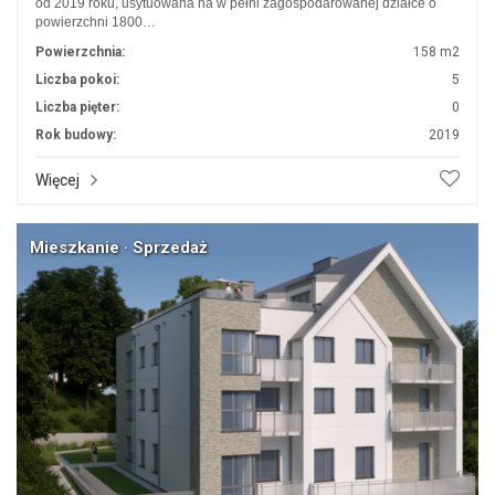
od 2019 roku, usytuowana na w pełni zagospodarowanej działce o
powierzchni 1800…
Powierzchnia:
158 m2
Liczba pokoi:
5
Liczba pięter:
0
Rok budowy:
2019
Więcej
Mieszkanie · Sprzedaż