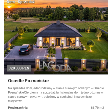
Dom · Sprzedaż
320 000 PLN
Osiedle Poznańskie
Na sprzedaż dom jednorodzinny w stanie surowym otwartym – Osiedle
PoznańskieOferujemy na sprzedaż funkcjonalny dom jednorodzinny w
stanie surowym otwartym, położony w spokojnej i malowniczej
miejscowo…
Powierzchnia:
86,70 m2