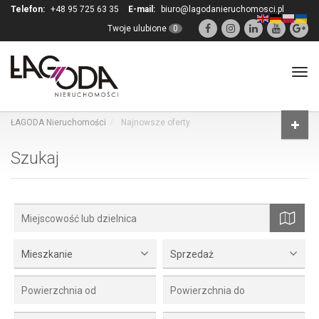
Telefon:
+48 95 725 63 35
E-mail:
biuro@lagodanieruchomosci.pl
Twoje ulubione
0
Tog
navi
ŁAGODA Nieruchomości
Najnowsze oferty
Szukaj
mapa
Mieszkanie
Sprzedaż