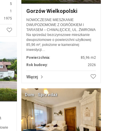
5
Gorzów Wielkopolski
1
1975
NOWOCZESNE MIESZKANIE
DWUPOZIOMOWE Z OGRÓDKIEM I
TARASEM – CHWALĘCICE, UL. ŻWIROWA
Na sprzedaż bezczynszowe mieszkanie
dwupoziomowe o powierzchni użytkowej
85,96 m², położone w kameralnej
inwestycji…
Powierzchnia:
85,96 m2
Rok budowy:
2026
Więcej
Dom · Sprzedaż
ą
dowie