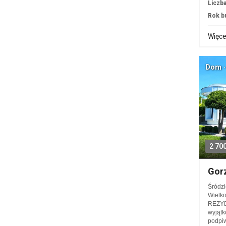
Liczba
Rok b
Więce
Dom ·
2 70
Gor
Śródzi
Wielk
REZYD
wyjąt
podpiw