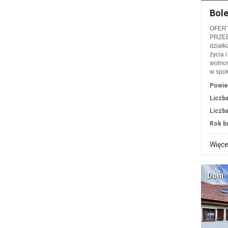
Bol
OFER
PRZED
działk
życia 
wolnos
w spo
Powie
Liczba
Liczba
Rok b
Więce
Dom ·