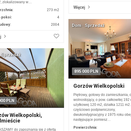
, zlokalizowany w…
Więcej
rzchnia:
273 m2
 pokoi:
4
udowy:
2004
Dom · Sprzedaż
j
 Sprzedaż
895 000 PLN
Gorzów Wielkopolski
Piętrowy, gotowy do zamieszkania,
wolnostojący, o pow. całkowitej 192
000 PLN
użytkowej 120 m2, działka 1211 m2
częściowo podpiwniczony,
ów Wielkopolski,
dwukondygnacyjny z 1975 roku obe
dmieście
następujące pomiesz…
Powierzchnia:
SZAMY do zapoznania się z ofertą