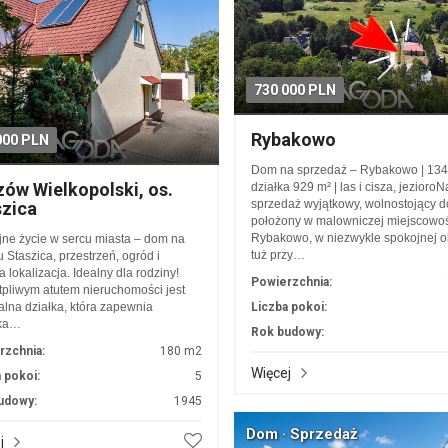
730 000 PLN
Rybakowo
000 PLN
Dom na sprzedaż – Rybakowo | 134 
ów Wielkopolski, os.
działka 929 m² | las i cisza, jezioroN
sprzedaż wyjątkowy, wolnostojący 
zica
położony w malowniczej miejscowoś
Rybakowo, w niezwykle spokojnej ok
ne życie w sercu miasta – dom na
tuż przy…
u Staszica, przestrzeń, ogród i
a lokalizacja. Idealny dla rodziny!
Powierzchnia:
pliwym atutem nieruchomości jest
lna działka, która zapewnia
Liczba pokoi:
ka…
Rok budowy:
rzchnia:
180 m2
Więcej
 pokoi:
5
udowy:
1945
Dom · Sprzedaż
j