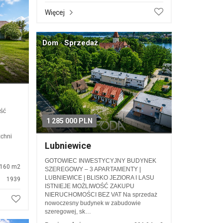
Więcej
Dom · Sprzedaż
ść
1 285 000 PLN
chni
Lubniewice
GOTOWIEC INWESTYCYJNY BUDYNEK
160 m2
SZEREGOWY – 3 APARTAMENTY |
LUBNIEWICE | BLISKO JEZIORA I LASU
1939
ISTNIEJE MOŻLIWOŚĆ ZAKUPU
NIERUCHOMOŚCI BEZ VAT Na sprzedaż
nowoczesny budynek w zabudowie
szeregowej, sk…