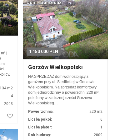
Dom · Sprzedaż
1 150 000 PLN
m² |
a
dom
Gorzów Wielkopolski
ci
olicy,
NA SPRZEDAŻ dom wolnostojący z
garażem przy ul. Siedlickiej w Gorzowie
Wielkopolskim. Na sprzedaż komfortowy
134 m2
dom jednorodzinny o powierzchni 220 m²,
4
położony w zacisznej części Gorzowa
Wielkopolskieg…
2003
Powierzchnia:
220 m2
Liczba pokoi:
6
Liczba pięter:
1
Rok budowy:
2009