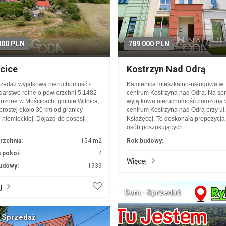
000 PLN
789 000 PLN
cice
Kostrzyn Nad Odrą
zedaż wyjątkowa nieruchomość -
Kamienica mieszkalno-usługowa w
arstwo rolne o powierzchni 5,1482
centrum Kostrzyna nad Odrą. Na sp
łożone w Mościcach, gminie Witnica,
wyjątkowa nieruchomość położona 
i prostej około 30 km od granicy
centrum Kostrzyna nad Odrą przy ul.
-niemieckiej. Dojazd do posesji
Książęcej. To doskonała propozycja
…
osób poszukujących…
rzchnia:
154 m2
Rok budowy:
 pokoi:
4
Więcej
udowy:
1939
j
Dom · Sprzedaż
 Sprzedaż