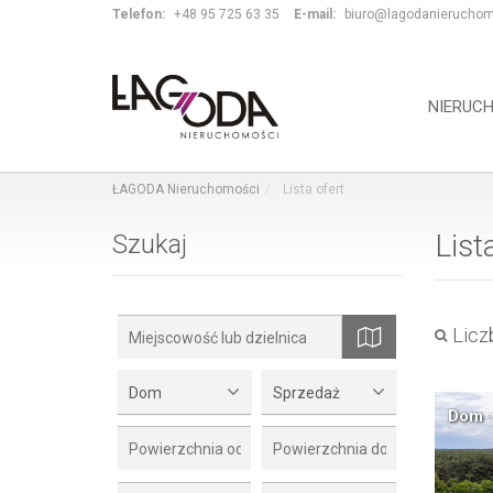
Telefon:
+48 95 725 63 35
E-mail:
biuro@lagodanieruchom
NIERUC
ŁAGODA Nieruchomości
Lista ofert
List
Szukaj
Liczb
mapa
Dom
Sprzedaż
Dom ·