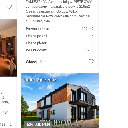
ZAMIESZKANIA wolno stojący, PIĘTROWY
dom,położony na działce o pow. 1.219m2
(część dzierżawa), Gorzów Wlkp.
Śródmieście.Pow. całkowita domu wynosi
ok. 192m2, skła…
Powierzchnia:
192 m2
Liczba pokoi:
5
Liczba pięter:
1
Rok budowy:
1975
Więcej
Dom · Sprzedaż
 dom
 m2,
..Dom,
jmuje
626 000 PLN
193 m2