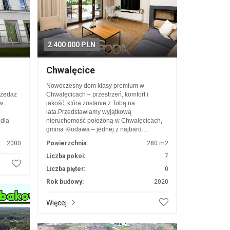
2 400 000 PLN
Chwalęcice
Nowoczesny dom klasy premium w
rzedaż
Chwalęcicach – przestrzeń, komfort i
w
jakość, która zostanie z Tobą na
lata.Przedstawiamy wyjątkową
 dla
nieruchomość położoną w Chwalęcicach,
gmina Kłodawa – jednej z najbard…
2000
Powierzchnia:
280 m2
Liczba pokoi:
7
Liczba pięter:
0
Rok budowy:
2020
Więcej