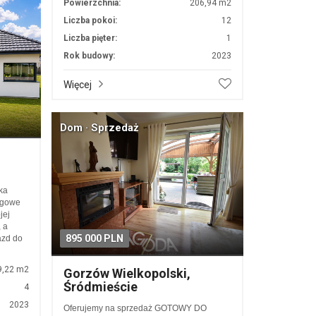
Powierzchnia:
206,94 m2
Liczba pokoi:
12
Liczba pięter:
1
Rok budowy:
2023
Więcej
Dom · Sprzedaż
ka
ogowe
jej
, a
895 000 PLN
azd do
9,22 m2
Gorzów Wielkopolski,
Śródmieście
4
2023
Oferujemy na sprzedaż GOTOWY DO