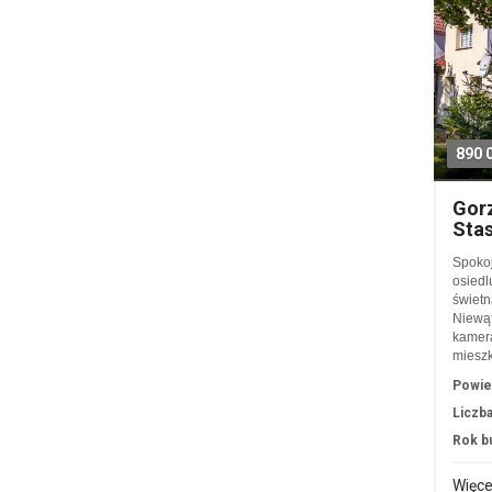
890 
Gorz
Stas
Spokoj
osiedl
świetn
Niewąt
kamera
miesz
Powie
Liczba
Rok b
Więce