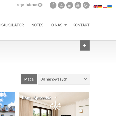
Twoje ulubione
0
KALKULATOR
NOTES
O NAS
KONTAKT
Mapa
Od najnowszych
Dom · Sprzedaż