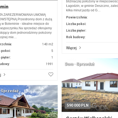
bliźniaczej położony w miejscowośc
emin
Łagodzin, w gminie Deszczno, zale
kilka minut jazdy od G…
TA ZAREZERWOWANA UMOWĄ
Powierzchnia:
WSTĘPNĄ.Przestronny dom z dużą
ą w Boleminie - idealne miejsce do
Liczba pokoi:
i wypoczynku.Na sprzedaż oferujemy
Liczba pięter:
tojący dom jednorodzinny położony
kojnej mie…
Rok budowy:
rzchnia:
140 m2
Więcej
 pokoi:
5
 pięter:
1
Dom · Sprzedaż
udowy:
1991
j
 Sprzedaż
590 000 PLN