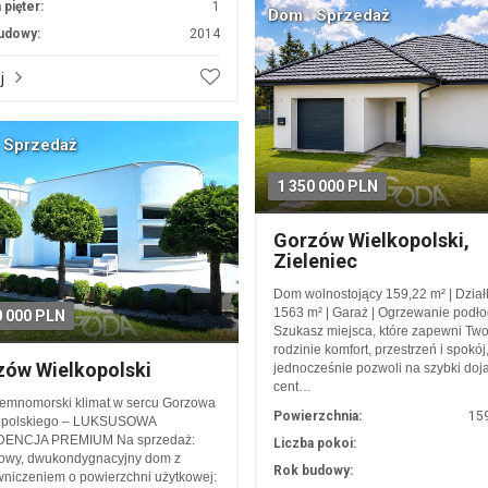
 pięter:
1
Dom · Sprzedaż
udowy:
2014
j
 Sprzedaż
1 350 000 PLN
Gorzów Wielkopolski,
Zieleniec
Dom wolnostojący 159,22 m² | Dział
1563 m² | Garaż | Ogrzewanie podł
0 000 PLN
Szukasz miejsca, które zapewni Two
rodzinie komfort, przestrzeń i spokój
zów Wielkopolski
jednocześnie pozwoli na szybki doj
cent…
emnomorski klimat w sercu Gorzowa
Powierzchnia:
15
opolskiego – LUKSUSOWA
ENCJA PREMIUM Na sprzedaż:
Liczba pokoi:
kowy, dwukondygnacyjny dom z
Rok budowy:
niczeniem o powierzchni użytkowej: