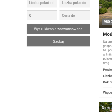
980 
Moś
Na spr
gospod
ha, po
w lini
polsko
drog
Powie
Liczba
Rok b
Więce
Dom ·