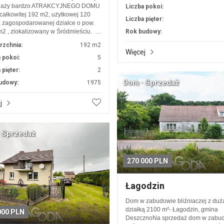
daży bardzo ATRAKCYJNEGO DOMU
Liczba pokoi:
całkowitej 192 m2, użytkowej 120
Liczba pięter:
 zagospodarowanej działce o pow.
2 , zlokalizowany w Śródmieściu. …
Rok budowy:
rzchnia:
192 m2
Więcej
 pokoi:
5
 pięter:
2
Dom · Sprzedaż
udowy:
1975
j
 Sprzedaż
270 000 PLN
Łagodzin
Dom w zabudowie bliźniaczej z duż
działką 2100 m²- Łagodzin, gmina
000 PLN
DeszcznoNa sprzedaż dom w zabu