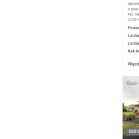
sprze
o pow.
m2, na
1219 m
Powie
Liczba
Liczba
Rok b
Więce
Dom ·
550 