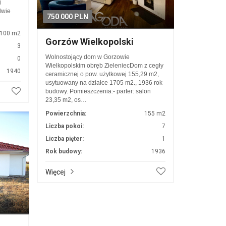
i
dwie
750 000 PLN
100 m2
Gorzów Wielkopolski
3
Wolnostojący dom w Gorzowie
0
Wielkopolskim obręb ZieleniecDom z cegły
1940
ceramicznej o pow. użytkowej 155,29 m2,
usytuowany na działce 1705 m2., 1936 rok
budowy. Pomieszczenia:- parter: salon
23,35 m2, os…
Powierzchnia:
155 m2
Liczba pokoi:
7
Liczba pięter:
1
Rok budowy:
1936
Więcej