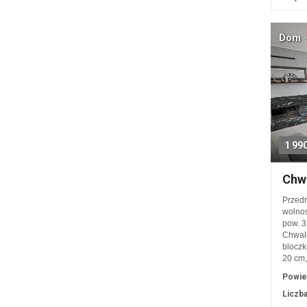
Dom ·
1 99
Chw
Przedm
wolnos
pow. 3
Chwal
bloczk
20 cm
Powie
Liczba