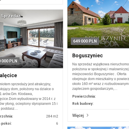
 Sprzedaż
649 000 PLN
Boguszyniec
0 000 PLN
Na sprzedaż wyjątkowa nieruchomo
położona w spokojnej i malowniczej
miejscowości Boguszyniec . Oferta
alęcice
obejmuje dom mieszkalny o powierz
około 160 m² wraz z rozbudowanym
iotem sprzedaży jest atrakcyjny,
zapleczem gospodarczym,…
tojący dom, położony na działce o
1 arów.Gm. Klodawa,
Powierzchnia:
ęcice.Dom wybudowany w 2014 r. z
ów ytong, ocieplony styropianem 15 i
Rok budowy:
, poddasz…
Więcej
rzchnia:
284 m2
 pokoi:
6