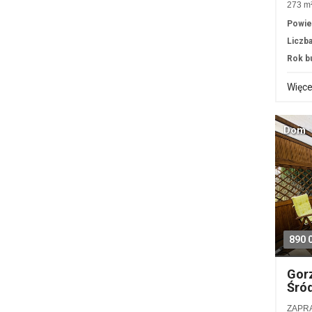
273 m²
Powie
Liczba
Rok b
Więce
Dom ·
890 
Gorz
Śró
ZAPRA