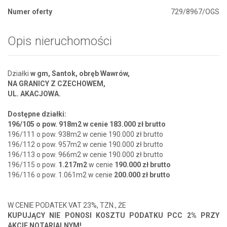
Numer oferty
729/8967/OGS
Opis nieruchomości
Działki
w gm, Santok, obręb Wawrów,
NA GRANICY Z CZECHOWEM,
UL. AKACJOWA.
Dostępne działki:
196/105 o pow. 918m2 w cenie 183.000 zł brutto
196/111 o pow. 938m2 w cenie 190.000 zł brutto
196/112 o pow. 957m2 w cenie 190.000 zł brutto
196/113 o pow. 966m2 w cenie 190.000 zł brutto
196/115 o pow.
1.217m2
w cenie
190.000 zł brutto
196/116 o pow. 1.061m2 w cenie
200.000 zł brutto
W CENIE PODATEK VAT 23%, TZN., ŻE
KUPUJĄCY NIE PONOSI KOSZTU PODATKU PCC 2% PRZY
AKCIE NOTARIALNYM!