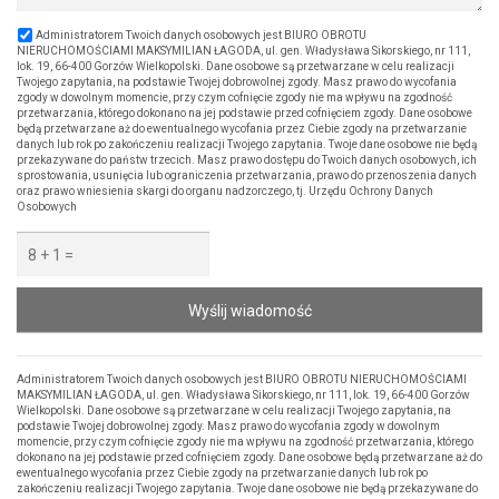
Administratorem Twoich danych osobowych jest BIURO OBROTU
NIERUCHOMOŚCIAMI MAKSYMILIAN ŁAGODA, ul. gen. Władysława Sikorskiego, nr 111,
lok. 19, 66-400 Gorzów Wielkopolski. Dane osobowe są przetwarzane w celu realizacji
Twojego zapytania, na podstawie Twojej dobrowolnej zgody. Masz prawo do wycofania
zgody w dowolnym momencie, przy czym cofnięcie zgody nie ma wpływu na zgodność
przetwarzania, którego dokonano na jej podstawie przed cofnięciem zgody. Dane osobowe
będą przetwarzane aż do ewentualnego wycofania przez Ciebie zgody na przetwarzanie
danych lub rok po zakończeniu realizacji Twojego zapytania. Twoje dane osobowe nie będą
przekazywane do państw trzecich. Masz prawo dostępu do Twoich danych osobowych, ich
sprostowania, usunięcia lub ograniczenia przetwarzania, prawo do przenoszenia danych
oraz prawo wniesienia skargi do organu nadzorczego, tj. Urzędu Ochrony Danych
Osobowych
Wyślij wiadomość
Administratorem Twoich danych osobowych jest BIURO OBROTU NIERUCHOMOŚCIAMI
MAKSYMILIAN ŁAGODA, ul. gen. Władysława Sikorskiego, nr 111, lok. 19, 66-400 Gorzów
Wielkopolski. Dane osobowe są przetwarzane w celu realizacji Twojego zapytania, na
podstawie Twojej dobrowolnej zgody. Masz prawo do wycofania zgody w dowolnym
momencie, przy czym cofnięcie zgody nie ma wpływu na zgodność przetwarzania, którego
dokonano na jej podstawie przed cofnięciem zgody. Dane osobowe będą przetwarzane aż do
ewentualnego wycofania przez Ciebie zgody na przetwarzanie danych lub rok po
zakończeniu realizacji Twojego zapytania. Twoje dane osobowe nie będą przekazywane do